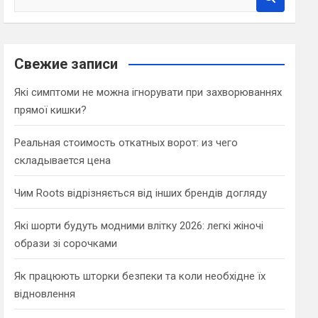
e
a
r
c
Свежие записи
h
Які симптоми не можна ігнорувати при захворюваннях
прямої кишки?
Реальная стоимость откатных ворот: из чего
складывается цена
Чим Roots відрізняється від інших брендів догляду
Які шорти будуть модними влітку 2026: легкі жіночі
образи зі сорочками
Як працюють шторки безпеки та коли необхідне їх
відновлення