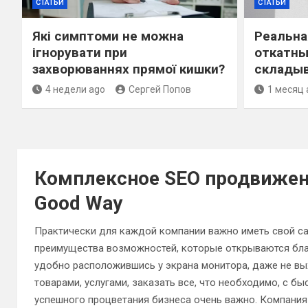
СТАТЬИ
СТАТЬИ
Які симптоми не можна
Реальна
ігнорувати при
откатны
захворюваннях прямої кишки?
складыв
4 недели ago
Сергей Попов
1 месяц 
Комплексное SEO продвижени
Good Way
Практически для каждой компании важно иметь свой сай
преимущества возможностей, которые открываются благ
удобно расположившись у экрана монитора, даже не вы
товарами, услугами, заказать все, что необходимо, с б
успешного процветания бизнеса очень важно. Компани