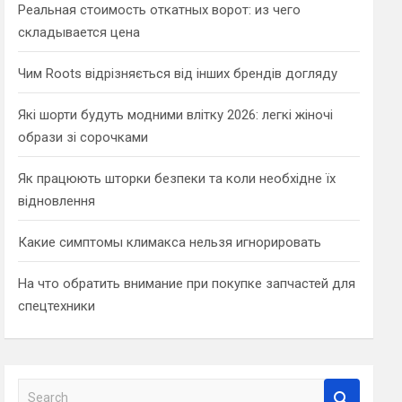
Реальная стоимость откатных ворот: из чего
складывается цена
Чим Roots відрізняється від інших брендів догляду
Які шорти будуть модними влітку 2026: легкі жіночі
образи зі сорочками
Як працюють шторки безпеки та коли необхідне їх
відновлення
Какие симптомы климакса нельзя игнорировать
На что обратить внимание при покупке запчастей для
спецтехники
S