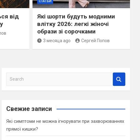
СТАТЬИ
ься від
Які шорти будуть модними
у
влітку 2026: легкі жіночі
образи зі сорочками
пов
3 месяца ago
Сергей Попов
S
e
a
r
c
Свежие записи
h
Які симптоми не можна ігнорувати при захворюваннях
прямої кишки?