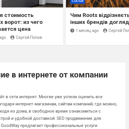
СТАТЬИ
я стоимость
Чим Roots відрізняєт
х ворот: из чего
інших брендів догляд
ается цена
1 месяц ago
Сергей По
ago
Сергей Попов
е в интернете от компании
т в сети интернет. Многие уже успели оценить все
одаря интернет-магазинам, сайтам компаний, где можно,
ходя из дома, в свободное время ознакомиться с
ыстрой и удобной доставкой. SEO продвижение для
я GoodWay предлагает профессиональные услуги