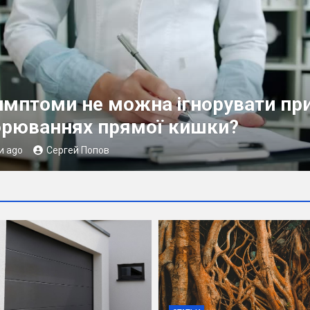
ьная стоимость откатных ворот: 
 складывается цена
 ago
Сергей Попов