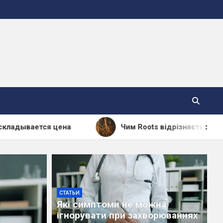
ена
Чим Roots відрізняється від інших брендів
СТАТЬИ
Які симптоми не можна
ігнорувати при захворюваннях