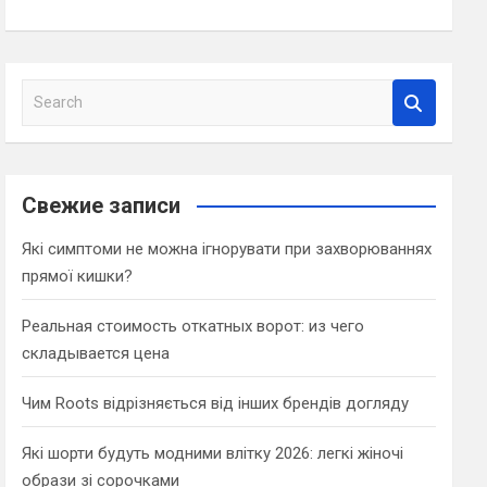
S
e
a
r
c
Свежие записи
h
Які симптоми не можна ігнорувати при захворюваннях
прямої кишки?
Реальная стоимость откатных ворот: из чего
складывается цена
Чим Roots відрізняється від інших брендів догляду
Які шорти будуть модними влітку 2026: легкі жіночі
образи зі сорочками