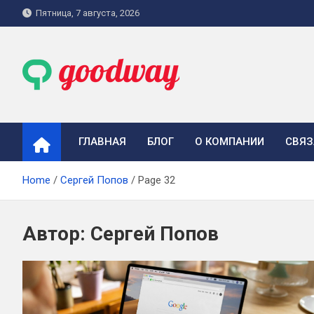
Skip
Пятница, 7 августа, 2026
to
content
goodway.com.ua
ГЛАВНАЯ
БЛОГ
О КОМПАНИИ
СВЯЗ
Home
Сергей Попов
Page 32
Автор:
Сергей Попов