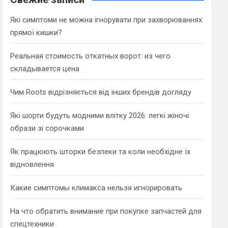
h
Які симптоми не можна ігнорувати при захворюваннях
прямої кишки?
Реальная стоимость откатных ворот: из чего
складывается цена
Чим Roots відрізняється від інших брендів догляду
Які шорти будуть модними влітку 2026: легкі жіночі
образи зі сорочками
Як працюють шторки безпеки та коли необхідне їх
відновлення
Какие симптомы климакса нельзя игнорировать
На что обратить внимание при покупке запчастей для
спецтехники