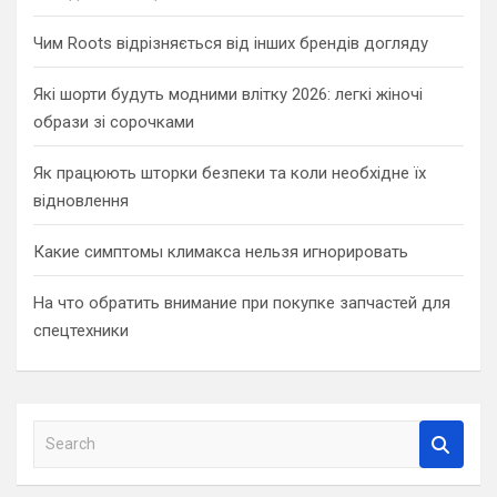
Чим Roots відрізняється від інших брендів догляду
Які шорти будуть модними влітку 2026: легкі жіночі
образи зі сорочками
Як працюють шторки безпеки та коли необхідне їх
відновлення
Какие симптомы климакса нельзя игнорировать
На что обратить внимание при покупке запчастей для
спецтехники
S
e
a