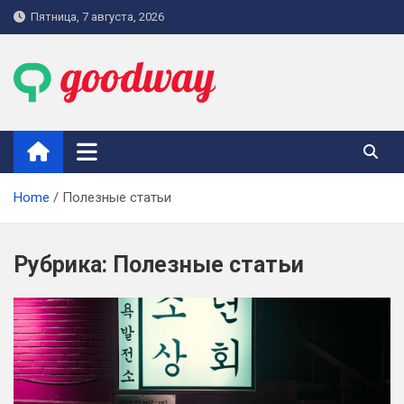
Skip
Пятница, 7 августа, 2026
to
content
goodway.com.ua
Home
Полезные статьи
Рубрика:
Полезные статьи