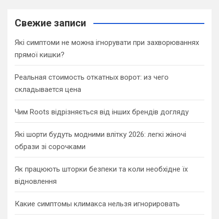
r
c
Свежие записи
h
Які симптоми не можна ігнорувати при захворюваннях
прямої кишки?
Реальная стоимость откатных ворот: из чего
складывается цена
Чим Roots відрізняється від інших брендів догляду
Які шорти будуть модними влітку 2026: легкі жіночі
образи зі сорочками
Як працюють шторки безпеки та коли необхідне їх
відновлення
Какие симптомы климакса нельзя игнорировать