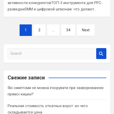
активности конкурентовТОП-3 инструмента для PPC-
разведкиSMM и цифровой шпионаж: что делают…
Навигация
1
2
…
34
Next
по
записям
S
e
a
r
c
Свежие записи
h
Які симптоми не можна ігнорувати при захворюваннях
прямої кишки?
Реальная стоимость откатных ворот: из чего
складывается цена