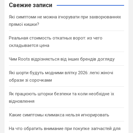
c
Свежие записи
h
Які симптоми не можна ігнорувати при захворюваннях
прямої кишки?
Реальная стоимость откатных ворот: из чего
складывается цена
Чим Roots відрізняється від інших брендів догляду
Які шорти будуть модними влітку 2026: легкі жіночі
образи зі сорочками
Як працюють шторки безпеки та коли необхідне їх
відновлення
Какие симптомы климакса нельзя игнорировать
На что обратить внимание при покупке запчастей для