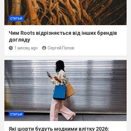
СТАТЬИ
Чим Roots відрізняється від інших брендів
догляду
1 месяц ago
Сергей Попов
СТАТЬИ
Які шорти будуть модними влітку 2026: