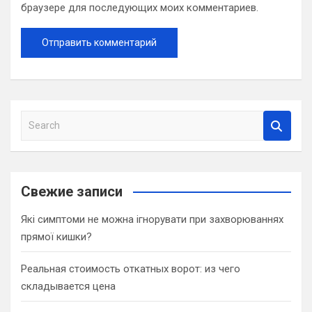
браузере для последующих моих комментариев.
S
e
a
r
c
Свежие записи
h
Які симптоми не можна ігнорувати при захворюваннях
прямої кишки?
Реальная стоимость откатных ворот: из чего
складывается цена