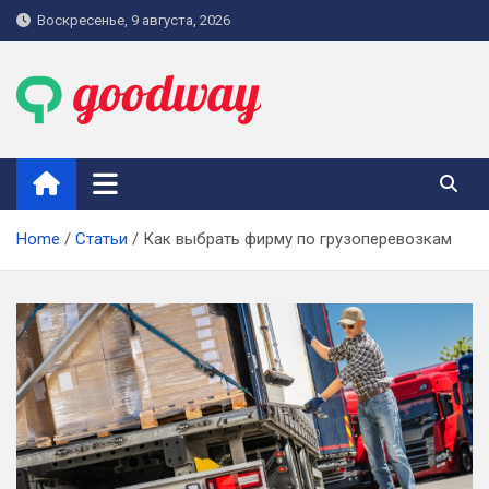
Skip
Воскресенье, 9 августа, 2026
to
content
goodway.com.ua
Home
Статьи
Как выбрать фирму по грузоперевозкам