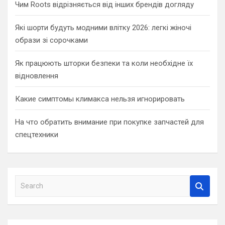
Чим Roots відрізняється від інших брендів догляду
Які шорти будуть модними влітку 2026: легкі жіночі
образи зі сорочками
Як працюють шторки безпеки та коли необхідне їх
відновлення
Какие симптомы климакса нельзя игнорировать
На что обратить внимание при покупке запчастей для
спецтехники
S
e
a
r