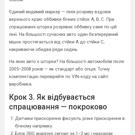
Єдиний видимий маркер — лінія розриву вздовж
верхнього краю оббивки бічних стійок A, B, C. При
спрацюванні шторка розриває оббивку саме по цій
лінії. На більшості сучасних авто один безперервний
мішок простягається від стійки A до стійки C,
накриваючи обидва ряди сидінь.
На яких авто є шторки? На більшості автомобілів після
2005–2008 років — як стандарт або опція. Точну
комплектацію перевіряйте по VIN-коду на сайті
виробника.
Крок 3. Як відбувається
спрацювання — покроково
Датчики прискорення фіксують різке прискорення в
бічному напрямку.
Блок SRS аналізує сигнал за 1–2 мс і надсилає