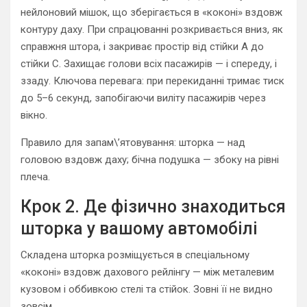
нейлоновий мішок, що зберігається в «коконі» вздовж
контуру даху. При спрацюванні розкривається вниз, як
справжня штора, і закриває простір від стійки A до
стійки C. Захищає голови всіх пасажирів — і спереду, і
ззаду. Ключова перевага: при перекиданні тримає тиск
до 5–6 секунд, запобігаючи виліту пасажирів через
вікно.
Правило для запам\’ятовування: шторка — над
головою вздовж даху; бічна подушка — збоку на рівні
плеча.
Крок 2. Де фізично знаходиться
шторка у вашому автомобілі
Складена шторка розміщується в спеціальному
«коконі» вздовж дахового рейлінгу — між металевим
кузовом і оббивкою стелі та стійок. Зовні її не видно
зовсім.