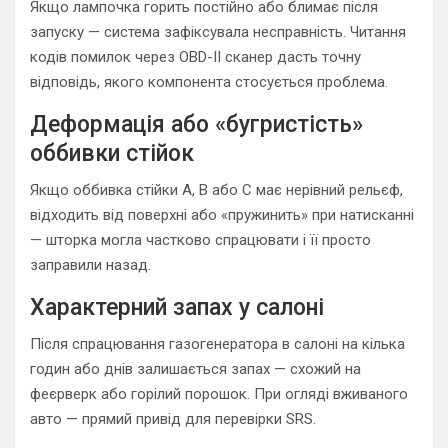
Якщо лампочка горить постійно або блимає після
запуску — система зафіксувала несправність. Читання
кодів помилок через OBD-II сканер дасть точну
відповідь, якого компонента стосується проблема.
Деформація або «бугристість»
оббивки стійок
Якщо оббивка стійки A, B або C має нерівний рельєф,
відходить від поверхні або «пружинить» при натисканні
— шторка могла частково спрацювати і її просто
заправили назад.
Характерний запах у салоні
Після спрацювання газогенератора в салоні на кілька
годин або днів залишається запах — схожий на
феєрверк або горілий порошок. При огляді вживаного
авто — прямий привід для перевірки SRS.