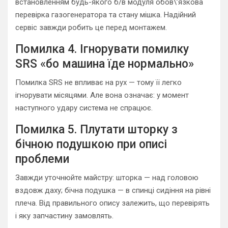
встановленням будь-якого б/в модуля обов\’язкова
перевірка газогенератора та стану мішка. Надійний
сервіс завжди робить це перед монтажем.
Помилка 4. Ігнорувати помилку
SRS «бо машина їде нормально»
Помилка SRS не впливає на рух — тому її легко
ігнорувати місяцями. Але вона означає: у момент
наступного удару система не спрацює.
Помилка 5. Плутати шторку з
бічною подушкою при описі
проблеми
Завжди уточнюйте майстру: шторка — над головою
вздовж даху; бічна подушка — в спинці сидіння на рівні
плеча. Від правильного опису залежить, що перевірять
і яку запчастину замовлять.