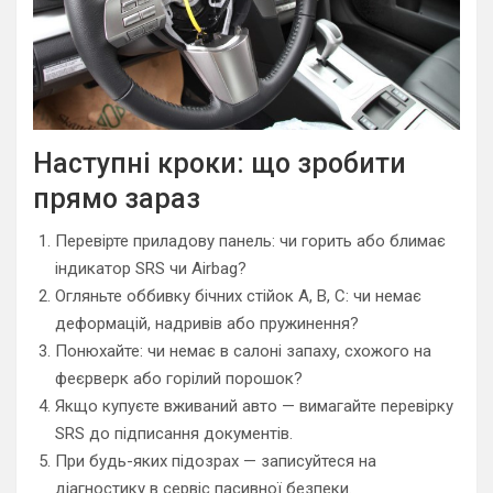
Наступні кроки: що зробити
прямо зараз
Перевірте приладову панель: чи горить або блимає
індикатор SRS чи Airbag?
Огляньте оббивку бічних стійок A, B, C: чи немає
деформацій, надривів або пружинення?
Понюхайте: чи немає в салоні запаху, схожого на
феєрверк або горілий порошок?
Якщо купуєте вживаний авто — вимагайте перевірку
SRS до підписання документів.
При будь-яких підозрах — записуйтеся на
діагностику в сервіс пасивної безпеки.