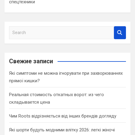
спецтехники
S
e
a
r
c
Свежие записи
h
Які симптоми не можна ігнорувати при захворюваннях
прямої кишки?
Реальная стоимость откатных ворот: из чего
складывается цена
Чим Roots відрізняється від інших брендів догляду
Які шорти будуть модними влітку 2026: легкі жіночі