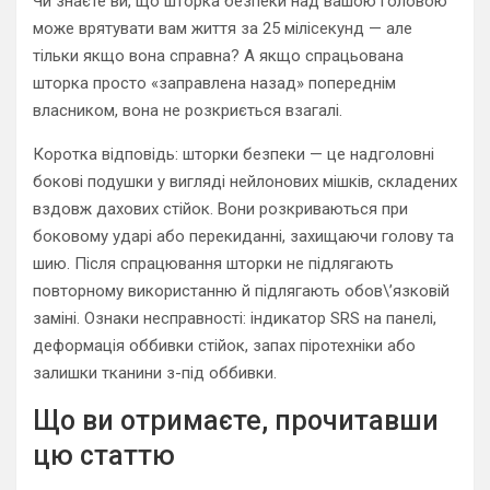
Чи знаєте ви, що шторка безпеки над вашою головою
може врятувати вам життя за 25 мілісекунд — але
тільки якщо вона справна? А якщо спрацьована
шторка просто «заправлена назад» попереднім
власником, вона не розкриється взагалі.
Коротка відповідь: шторки безпеки — це надголовні
бокові подушки у вигляді нейлонових мішків, складених
вздовж дахових стійок. Вони розкриваються при
боковому ударі або перекиданні, захищаючи голову та
шию. Після спрацювання шторки не підлягають
повторному використанню й підлягають обов\’язковій
заміні. Ознаки несправності: індикатор SRS на панелі,
деформація оббивки стійок, запах піротехніки або
залишки тканини з-під оббивки.
Що ви отримаєте, прочитавши
цю статтю