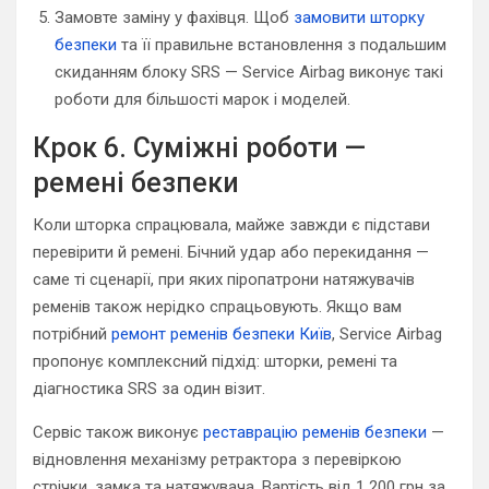
Замовте заміну у фахівця. Щоб
замовити шторку
безпеки
та її правильне встановлення з подальшим
скиданням блоку SRS — Service Airbag виконує такі
роботи для більшості марок і моделей.
Крок 6. Суміжні роботи —
ремені безпеки
Коли шторка спрацювала, майже завжди є підстави
перевірити й ремені. Бічний удар або перекидання —
саме ті сценарії, при яких піропатрони натяжувачів
ременів також нерідко спрацьовують. Якщо вам
потрібний
ремонт ременів безпеки Київ
, Service Airbag
пропонує комплексний підхід: шторки, ремені та
діагностика SRS за один візит.
Сервіс також виконує
реставрацію ременів безпеки
—
відновлення механізму ретрактора з перевіркою
стрічки, замка та натяжувача. Вартість від 1 200 грн за