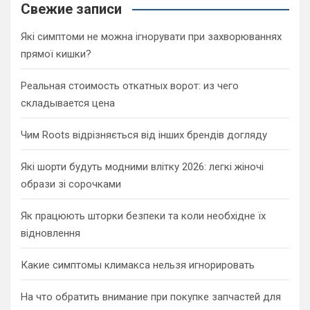
c
Свежие записи
h
Які симптоми не можна ігнорувати при захворюваннях
прямої кишки?
Реальная стоимость откатных ворот: из чего
складывается цена
Чим Roots відрізняється від інших брендів догляду
Які шорти будуть модними влітку 2026: легкі жіночі
образи зі сорочками
Як працюють шторки безпеки та коли необхідне їх
відновлення
Какие симптомы климакса нельзя игнорировать
На что обратить внимание при покупке запчастей для