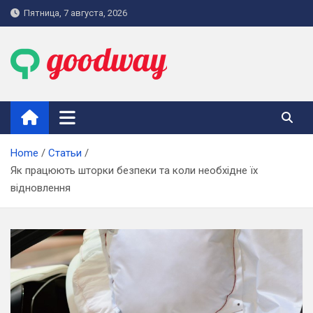
Skip
Пятница, 7 августа, 2026
to
content
goodway.com.ua
Home
Статьи
Як працюють шторки безпеки та коли необхідне їх
відновлення