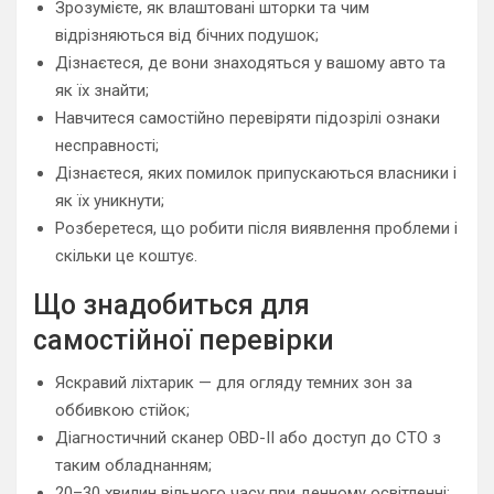
Зрозумієте, як влаштовані шторки та чим
відрізняються від бічних подушок;
Дізнаєтеся, де вони знаходяться у вашому авто та
як їх знайти;
Навчитеся самостійно перевіряти підозрілі ознаки
несправності;
Дізнаєтеся, яких помилок припускаються власники і
як їх уникнути;
Розберетеся, що робити після виявлення проблеми і
скільки це коштує.
Що знадобиться для
самостійної перевірки
Яскравий ліхтарик — для огляду темних зон за
оббивкою стійок;
Діагностичний сканер OBD-II або доступ до СТО з
таким обладнанням;
20–30 хвилин вільного часу при денному освітленні;