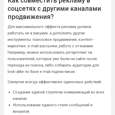
Как совместить рекламу в
соцсетях с другими каналами
продвижения?
Для максимального эффекта реклама должна
работать не в вакууме, а дополнять другие
инструменты: поисковое продвижение, контент-
маркетинг, e-mail-рассылки, работу с отзывами.
Например, можно использовать ретаргетинг на
пользователей, которые уже были на сайте после
перехода из поиска, либо собирать аудитории для
look-alike по базе e-mail подписчиков.
Синергия всегда эффективнее одиночных действий:
Создание единой стратегии коммуникаций во всех
каналах
Использование единого стиля сообщений и
визуалов