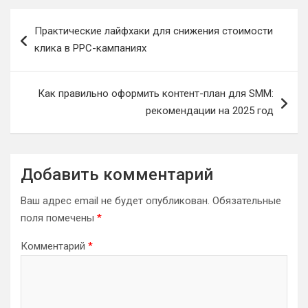
Навигация
Практические лайфхаки для снижения стоимости
по
клика в PPC-кампаниях
записям
Как правильно оформить контент-план для SMM:
рекомендации на 2025 год
Добавить комментарий
Ваш адрес email не будет опубликован.
Обязательные
поля помечены
*
Комментарий
*