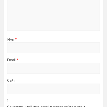
Имя
*
Email
*
Сайт
Сохранить моё имя, email и адрес сайта в этом