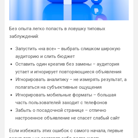
Без опыта легко попасть в ловушку типовых
заблуждений:
Запустить «на все» – выбрать слишком широкую
аудиторию и слить бюджет
Оставить один креатив без замены – аудитория
устает и игнорирует повторяющиеся объявления
Игнорировать аналитику – не измерять результат, а
полагаться на субъективные ощущения
Игнорировать мобильные форматы – большая
часть пользователей заходит с телефонов
Забыть о посадочной странице – отлично
настроенное объявление не спасет слабый сайт
Если избежать этих ошибок с самого начала, первые