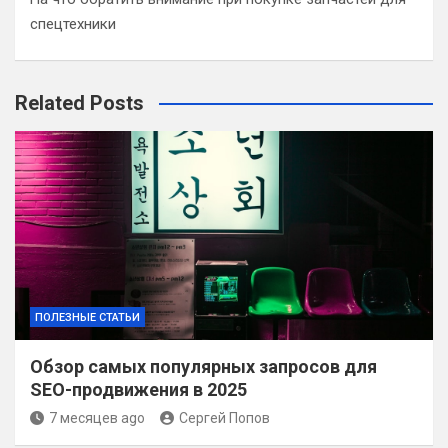
спецтехники
Related Posts
ПОЛЕЗНЫЕ СТАТЬИ
Обзор самых популярных запросов для
SEO-продвижения в 2025
7 месяцев ago
Сергей Попов