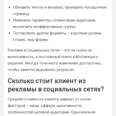
Обновить тексты и визуалы, проверить посадочную
страницу
Изменить параметры сегментации аудитории,
исключить неэффективные группы
Тестировать другие форматы – короткие ролики,
сторис, лид-формы
Реклама в социальных сетях – это не гонка на
выносливость, а постоянный поиск работающего
решения. Иногда точечного изменения достаточно,
чтобы заметно выровнять результат.
Сколько стоит клиент из
рекламы в социальных сетях?
Средняя стоимость клиента зависит от сотни
факторов – ниши, оффера, креативности,
особенностей целевой аудитории. Однозначной