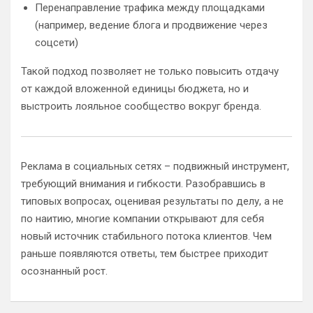
Перенаправление трафика между площадками
(например, ведение блога и продвижение через
соцсети)
Такой подход позволяет не только повысить отдачу
от каждой вложенной единицы бюджета, но и
выстроить лояльное сообщество вокруг бренда.
Реклама в социальных сетях – подвижный инструмент,
требующий внимания и гибкости. Разобравшись в
типовых вопросах, оценивая результаты по делу, а не
по наитию, многие компании открывают для себя
новый источник стабильного потока клиентов. Чем
раньше появляются ответы, тем быстрее приходит
осознанный рост.