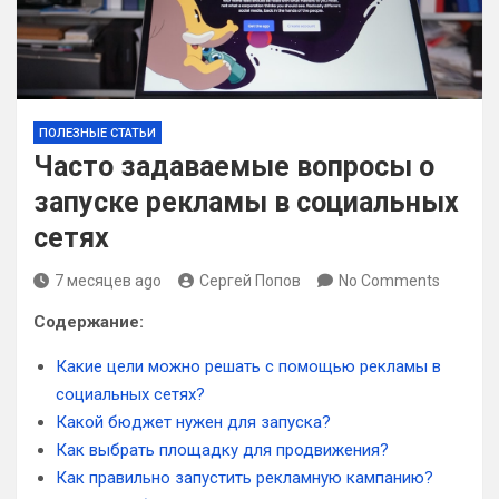
ПОЛЕЗНЫЕ СТАТЬИ
Часто задаваемые вопросы о
запуске рекламы в социальных
сетях
7 месяцев ago
Сергей Попов
No Comments
Содержание:
Какие цели можно решать с помощью рекламы в
социальных сетях?
Какой бюджет нужен для запуска?
Как выбрать площадку для продвижения?
Как правильно запустить рекламную кампанию?