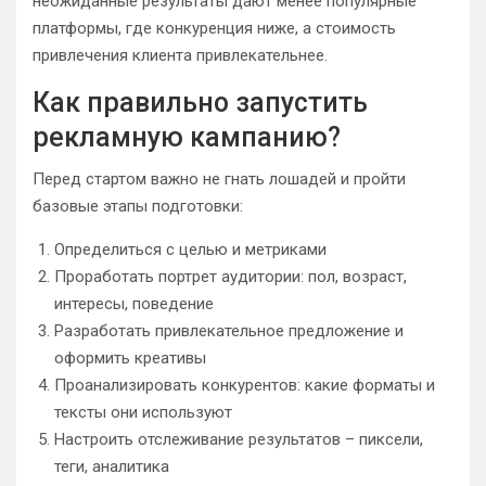
неожиданные результаты дают менее популярные
платформы, где конкуренция ниже, а стоимость
привлечения клиента привлекательнее.
Как правильно запустить
рекламную кампанию?
Перед стартом важно не гнать лошадей и пройти
базовые этапы подготовки:
Определиться с целью и метриками
Проработать портрет аудитории: пол, возраст,
интересы, поведение
Разработать привлекательное предложение и
оформить креативы
Проанализировать конкурентов: какие форматы и
тексты они используют
Настроить отслеживание результатов – пиксели,
теги, аналитика