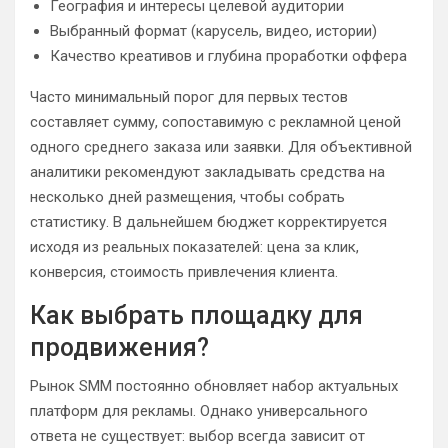
География и интересы целевой аудитории
Выбранный формат (карусель, видео, истории)
Качество креативов и глубина проработки оффера
Часто минимальный порог для первых тестов
составляет сумму, сопоставимую с рекламной ценой
одного среднего заказа или заявки. Для объективной
аналитики рекомендуют закладывать средства на
несколько дней размещения, чтобы собрать
статистику. В дальнейшем бюджет корректируется
исходя из реальных показателей: цена за клик,
конверсия, стоимость привлечения клиента.
Как выбрать площадку для
продвижения?
Рынок SMM постоянно обновляет набор актуальных
платформ для рекламы. Однако универсального
ответа не существует: выбор всегда зависит от