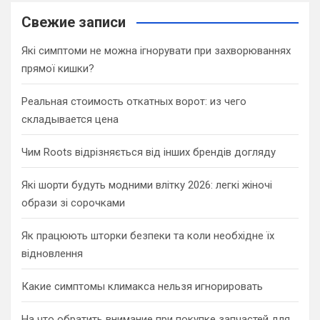
r
c
Свежие записи
h
Які симптоми не можна ігнорувати при захворюваннях
прямої кишки?
Реальная стоимость откатных ворот: из чего
складывается цена
Чим Roots відрізняється від інших брендів догляду
Які шорти будуть модними влітку 2026: легкі жіночі
образи зі сорочками
Як працюють шторки безпеки та коли необхідне їх
відновлення
Какие симптомы климакса нельзя игнорировать
На что обратить внимание при покупке запчастей для