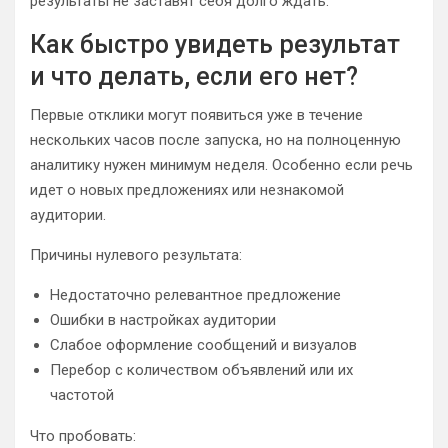
результаты не заставят себя долго ждать.
Как быстро увидеть результат
и что делать, если его нет?
Первые отклики могут появиться уже в течение
нескольких часов после запуска, но на полноценную
аналитику нужен минимум неделя. Особенно если речь
идет о новых предложениях или незнакомой
аудитории.
Причины нулевого результата:
Недостаточно релевантное предложение
Ошибки в настройках аудитории
Слабое оформление сообщений и визуалов
Перебор с количеством объявлений или их
частотой
Что пробовать: