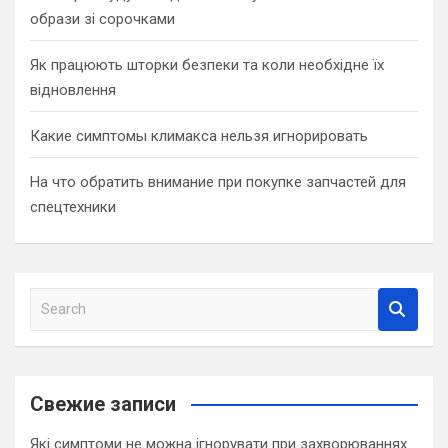
образи зі сорочками
Як працюють шторки безпеки та коли необхідне їх
відновлення
Какие симптомы климакса нельзя игнорировать
На что обратить внимание при покупке запчастей для
спецтехники
S
e
a
r
c
Свежие записи
h
Які симптоми не можна ігнорувати при захворюваннях