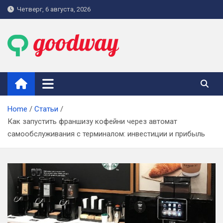
Skip
Четверг, 6 августа, 2026
to
content
goodway.com.ua
Home
Статьи
Как запустить франшизу кофейни через автомат
самообслуживания с терминалом: инвестиции и прибыль