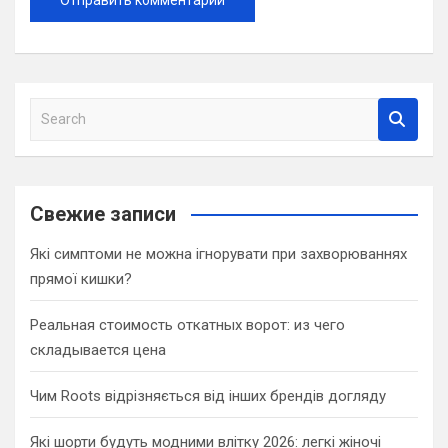
S
e
a
r
c
Свежие записи
h
Які симптоми не можна ігнорувати при захворюваннях
прямої кишки?
Реальная стоимость откатных ворот: из чего
складывается цена
Чим Roots відрізняється від інших брендів догляду
Які шорти будуть модними влітку 2026: легкі жіночі