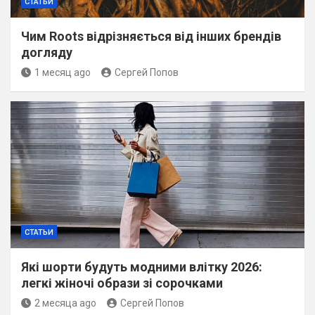
СТАТЬИ
Чим Roots відрізняється від інших брендів
догляду
1 месяц ago
Сергей Попов
СТАТЬИ
Які шорти будуть модними влітку 2026:
легкі жіночі образи зі сорочками
2 месяца ago
Сергей Попов