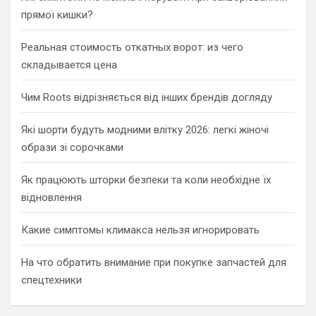
прямої кишки?
Реальная стоимость откатных ворот: из чего
складывается цена
Чим Roots відрізняється від інших брендів догляду
Які шорти будуть модними влітку 2026: легкі жіночі
образи зі сорочками
Як працюють шторки безпеки та коли необхідне їх
відновлення
Какие симптомы климакса нельзя игнорировать
На что обратить внимание при покупке запчастей для
спецтехники