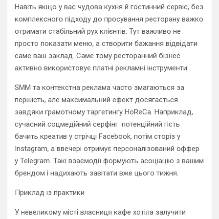
Навіть якщо у вас чудова кухня й гостинний сервіс, без
комплексного підходу до просування ресторану важко
отримати стабільний рух клієнтів. Тут важливо не
просто показати меню, а створити бажання відвідати
саме ваш заклад. Саме тому ресторанний бізнес
активно використовує платні рекламні інструменти.
SMM та контекстна реклама часто змагаються за
першість, але максимальний ефект досягається
завдяки грамотному таргетингу HoReCa. Наприклад,
сучасний соцмедійний серфінг: потенційний гість
бачить креатив у стрічці Facebook, потім сторіз у
Instagram, а ввечері отримує персоналізований оффер
у Telegram. Такі взаємодії формують асоціацію з вашим
брендом і надихають завітати вже цього тижня.
Приклад із практики
У невеликому місті власниця кафе хотіла залучити