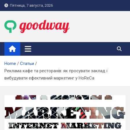
Skip
Пятница, 7 августа, 2026
to
content
goodway.com.ua
Home
Статьи
Реклама кафе та ресторанів: як просувати заклад і
вибудувати ефективний маркетинг у HoReCa