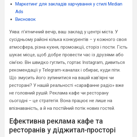
Маркетинг для закладів харчування у стилі Median
Ads
Висновок
Уява: п’ятничний вечір, ваш заклад у центрі міста. У
сусідньому районі кілька конкурентів – у кожного своя
атмосфера, різна кухня, промоакції, сторіз і пости. Гість
шукає місце, щоб добре провести час із друзями або
сім’єю. Він швидко гуглить, гортає Instagram, дивиться
рекомендації у Telegram-каналах і обирає, куди піти.
Що змусить його зупинитися на вашій кав’ярні чи
ресторані? У нашій реальності «сарафанне радіо» вже
не головний рушій. Реклама кафе чи ресторану
сьогодні – це стратегія. Вона працює не лише на
впізнаваність, а й на постійний потік нових гостей.
Ефективна реклама кафе та
ресторанів у діджитал-просторі