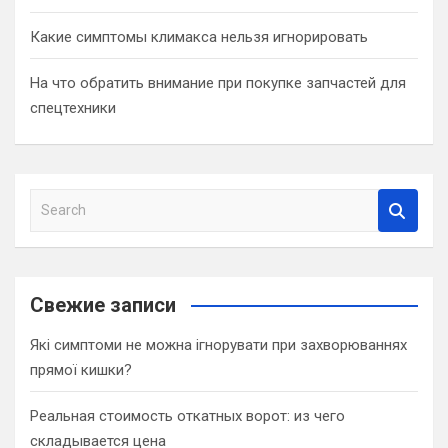
Какие симптомы климакса нельзя игнорировать
На что обратить внимание при покупке запчастей для
спецтехники
S
e
a
r
c
Свежие записи
h
Які симптоми не можна ігнорувати при захворюваннях
прямої кишки?
Реальная стоимость откатных ворот: из чего
складывается цена