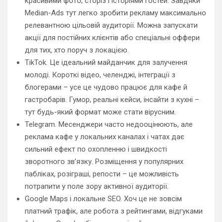
красивими фото, сторіз і історіями гостей. Завдяки
Median-Ads тут легко зробити рекламу максимально
релевантною цільовій аудиторії. Можна запускати
акції для постійних клієнтів або спеціальні оффери
для тих, хто поруч з локацією.
TikTok. Це ідеальний майданчик для залучення
молоді. Короткі відео, челенджі, інтеграції з
блогерами – усе це чудово працює для кафе й
гастробарів. Гумор, реальні кейси, інсайти з кухні –
тут будь-який формат може стати вірусним.
Telegram. Месенджери часто недооцінюють, але
реклама кафе у локальних каналах і чатах дає
сильний ефект по охопленню і швидкості
зворотного зв’язку. Розміщення у популярних
пабліках, розіграші, репости – це можливість
потрапити у поле зору активної аудиторії.
Google Maps і локальне SEO. Хоч це не зовсім
платний трафік, але робота з рейтингами, відгуками