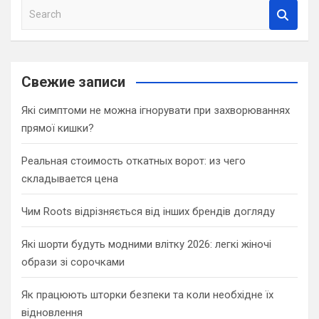
S
e
a
r
c
Свежие записи
h
Які симптоми не можна ігнорувати при захворюваннях
прямої кишки?
Реальная стоимость откатных ворот: из чего
складывается цена
Чим Roots відрізняється від інших брендів догляду
Які шорти будуть модними влітку 2026: легкі жіночі
образи зі сорочками
Як працюють шторки безпеки та коли необхідне їх
відновлення