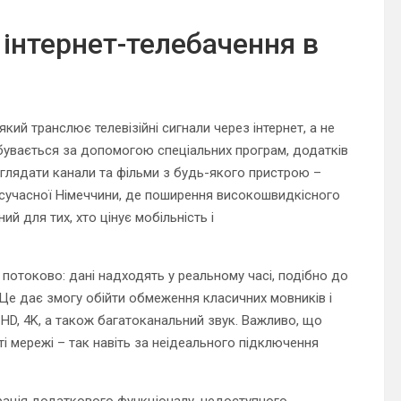
інтернет-телебачення в
який транслює телевізійні сигнали через інтернет, а не
бувається за допомогою спеціальних програм, додатків
глядати канали та фільми з будь-якого пристрою –
х сучасної Німеччини, де поширення високошвидкісного
й для тих, хто цінує мобільність і
 потоково: дані надходять у реальному часі, подібно до
Це дає змогу обійти обмеження класичних мовників і
HD, 4K, а також багатоканальний звук. Важливо, що
ті мережі – так навіть за неідеального підключення
грація додаткового функціоналу, недоступного