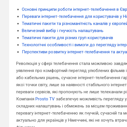
Основні принципи роботи інтернет-телебачення в Євр
Переваги інтернет-телебачення для користувачів у Н
Тематичні пакети та різноманітність каналів у європ
Величезний вибір і гнучкість налаштувань
Тематичні пакети для різних груп користувачів
Технологічні особливості і вимоги до перегляду інте
Перспективи розвитку інтернет-телебачення та актуа
Революція у сфері телебачення стала можливою завдяки 
уявлення про комфортний перегляд улюблених фільмів і к
або кабельних рішень, сучасне інтернет-телебачення га
якої точки світу, лише за наявності стабільного інтерне
переваги сервісів, які пропонують не лише телеканали різ
Компанія
Prosto TV
забезпечує можливість перегляду ул
складних налаштувань і обмежень за місцем проживанн
перевагу інтернет-телебаченню як гнучкій, сучасній та 
актуально для українців у Німеччині, які не хочуть втр