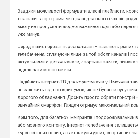
Завдяки можливості формувати власні плейлисти, кори
ті канали та програми, які цікаві для нього і членів род
змогу не пропускати жодної важливої події або перегля
уже минув.
Серед інших переваг персоналізації – наявність різних 
телебачення, сплачуючи лише за той обсяг каналів і пос
актуальними є дитячі канали, спортивні пакети, пізнава
підключати мовні пакети.
Надійність інтернет-ТВ для користувачів у Німеччині т
не залежить від погодних умов, як це буває із супутник
дорогого обладнання. Досить просто обрати пристрій – 
звичайний смартфон. Глядач отримує максимальний ком
Крім того, для багатьох іммігрантів і подорожувальникі
або мовного контенту, інтернет-телебачення залишаєть
курсі світових новин, а також культурних, спортивних чи