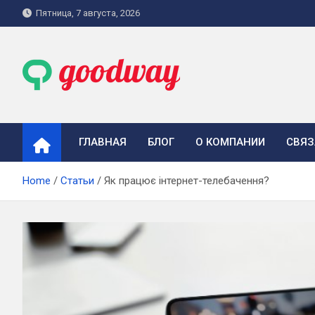
Skip
Пятница, 7 августа, 2026
to
content
goodway.com.ua
ГЛАВНАЯ
БЛОГ
О КОМПАНИИ
СВЯЗ
Home
Статьи
Як працює інтернет-телебачення?