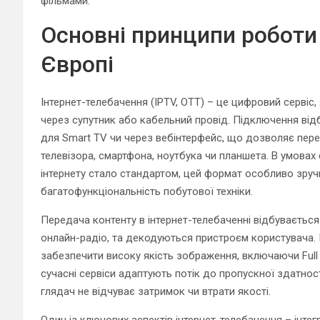
фільмами.
Основні принципи роботи 
Європі
Інтернет-телебачення (IPTV, OTT) – це цифровий сервіс, 
через супутник або кабельний провід. Підключення від
для Smart TV чи через вебінтерфейс, що дозволяє пере
телевізора, смартфона, ноутбука чи планшета. В умова
інтернету стало стандартом, цей формат особливо зручни
багатофункціональність побутової техніки.
Передача контенту в інтернет-телебаченні відбувається
онлайн-радіо, та декодуються пристроєм користувача. 
забезпечити високу якість зображення, включаючи Full 
сучасні сервіси адаптують потік до пропускної здатнос
глядач не відчуває затримок чи втрати якості.
Один із ключових аспектів інтернет-телебачення – інте