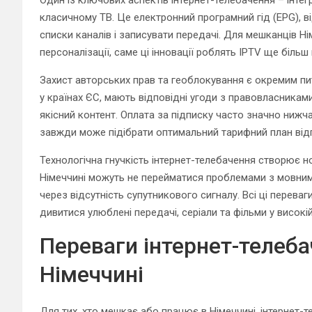
класичному ТВ. Це електронний програмний гід (EPG), в
списки каналів і записувати передачі. Для мешканців Ні
персоналізації, саме ці інновації роблять IPTV ще біль
Захист авторських прав та геоблокування є окремим пи
у країнах ЄС, мають відповідні угоди з правовласникам
якісний контент. Оплата за підписку часто значно нижча
завжди може підібрати оптимальний тарифний план від
Технологічна гнучкість інтернет-телебачення створює н
Німеччині можуть не перейматися проблемами з мовни
через відсутність супутникового сигналу. Всі ці перев
дивитися улюблені передачі, серіали та фільми у високій
Переваги інтернет-телеба
Німеччині
Для тих, хто мешкає або працює в Німеччині, інтернет