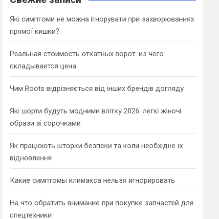
h
Які симптоми не можна ігнорувати при захворюваннях
прямої кишки?
Реальная стоимость откатных ворот: из чего
складывается цена
Чим Roots відрізняється від інших брендів догляду
Які шорти будуть модними влітку 2026: легкі жіночі
образи зі сорочками
Як працюють шторки безпеки та коли необхідне їх
відновлення
Какие симптомы климакса нельзя игнорировать
На что обратить внимание при покупке запчастей для
спецтехники