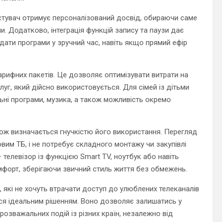
стувач отримує персоналізований досвід, обираючи саме
ини. Додатково, інтеграція функцій запису та паузи дає
дати програми у зручний час, навіть якщо прямий ефір
тарифних пакетів. Це дозволяє оптимізувати витрати на
луг, який дійсно використовується. Для сімей із дітьми
льні програми, музика, а також можливість окремо
акож визначається гнучкістю його використання. Перегляд
овим ТБ, і не потребує складного монтажу чи закупівлі
телевізор із функцією Smart TV, ноутбук або навіть
форт, зберігаючи звичний стиль життя без обмежень.
в, які не хочуть втрачати доступ до улюблених телеканалів
ся ідеальним рішенням. Воно дозволяє залишатись у
 розважальних подій із різних країн, незалежно від