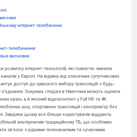
опі
імеччині
ейському інтернет-телебаченні
рнет-телебачення
льні висновки
розвитку інтернет-технологій, які повністю змінили
аналів у Європі. На відміну від класичних супутникових
рантує доступ до широкого вибору трансляцій з будь-
т-з’єднання. Зокрема, глядачі в Німеччині можуть оцінити
них країн, а й якісний відеоконтент у Full HD та 4K.
юблених шоу, спортивних трансляцій і кінопрем’єр без
я. Завдяки цьому все більше користувачів віддають
мобільній альтернативі традиційному ТБ, що особливо
ачати зв’язок з рідними телеканалами та сучасними