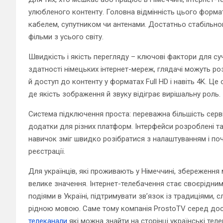
улюбленого контенту. Головна відмінність цього формат
кабелем, супутником чи антенами. Достатньо стабільног
фільми з усього світу.
Швидкість і якість перегляду – ключові фактори для су
здатності німецьких інтернет-мереж, глядачі можуть ро
й доступ до контенту у форматах Full HD і навіть 4K. Це
де якість зображення й звуку відіграє вирішальну роль.
Система підключення проста: переважна більшість серві
додатки для різних платформ. Інтерфейси розроблені та
навичок зміг швидко розібратися з налаштуванням і поч
реєстрації.
Для українців, які проживають у Німеччині, збереження м
велике значення. Інтернет-телебачення стає своєрідним
подіями в Україні, підтримувати зв’язок із традиціями,
рідною мовою. Саме тому компанія ProstoTV серед дос
телеканали
які можна знайти на сторінці українські теле