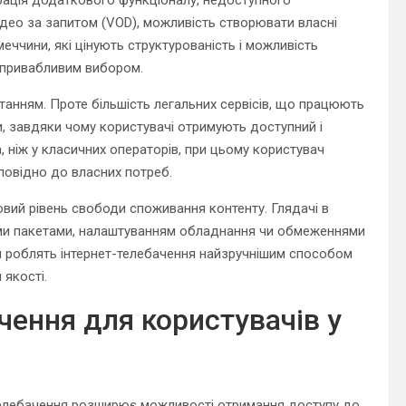
ідео за запитом (VOD), можливість створювати власні
меччини, які цінують структурованість і можливість
ш привабливим вибором.
танням. Проте більшість легальних сервісів, що працюють
и, завдяки чому користувачі отримують доступний і
, ніж у класичних операторів, при цьому користувач
повідно до власних потреб.
овий рівень свободи споживання контенту. Глядачі в
ми пакетами, налаштуванням обладнання чи обмеженнями
аги роблять інтернет-телебачення найзручнішим способом
 якості.
чення для користувачів у
-телебачення розширює можливості отримання доступу до