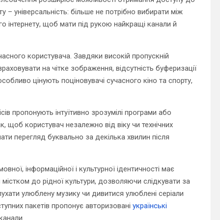
у – універсальність: більше не потрібно вибирати між
о інтернету, щоб мати під рукою найкращі канали й
часного користувача. Завдяки високій пропускній
зраховувати на чітке зображення, відсутність буферизації
 особливо цінують поціновувачі сучасного кіно та спорту,
сів пропонують інтуїтивно зрозумілі програми або
к, щоб користувач незалежно від віку чи технічних
ати перегляд буквально за декілька хвилин після
овної, інформаційної і культурної ідентичності має
 містком до рідної культури, дозволяючи слідкувати за
 слухати улюблену музику чи дивитися улюблені серіали
тупних пакетів пропонує авторизовані
українські
канали.