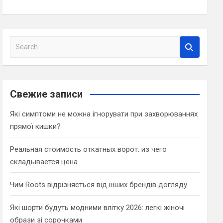
S
e
a
r
c
Свежие записи
h
Які симптоми не можна ігнорувати при захворюваннях
прямої кишки?
Реальная стоимость откатных ворот: из чего
складывается цена
Чим Roots відрізняється від інших брендів догляду
Які шорти будуть модними влітку 2026: легкі жіночі
образи зі сорочками