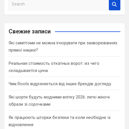
S
e
a
r
c
Свежие записи
h
Які симптоми не можна ігнорувати при захворюваннях
прямої кишки?
Реальная стоимость откатных ворот: из чего
складывается цена
Чим Roots відрізняється від інших брендів догляду
Які шорти будуть модними влітку 2026: легкі жіночі
образи зі сорочками
Як працюють шторки безпеки та коли необхідне їх
відновлення