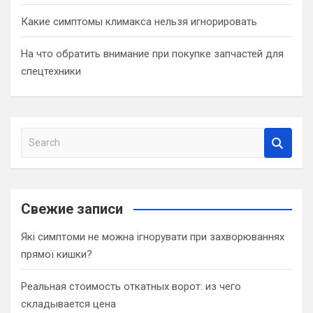
Какие симптомы климакса нельзя игнорировать
На что обратить внимание при покупке запчастей для
спецтехники
S
e
a
r
c
Свежие записи
h
Які симптоми не можна ігнорувати при захворюваннях
прямої кишки?
Реальная стоимость откатных ворот: из чего
складывается цена