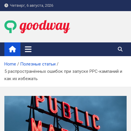
Skip
Четверг, 6 августа, 2026
to
content
goodway.com.ua
Home
Полезные статьи
5 распространённых ошибок при запуске PPC-кампаний и
как их избежать