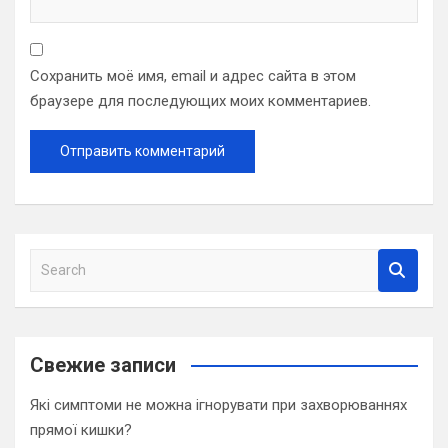
Сохранить моё имя, email и адрес сайта в этом
браузере для последующих моих комментариев.
S
e
a
r
c
Свежие записи
h
Які симптоми не можна ігнорувати при захворюваннях
прямої кишки?