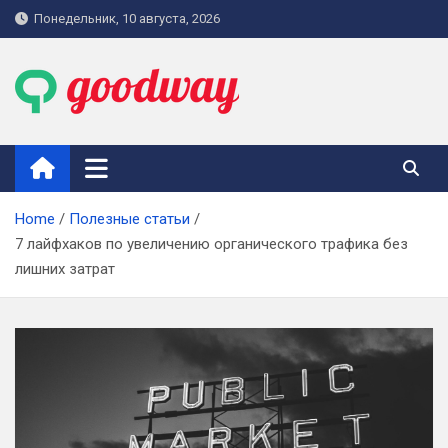
Skip
Понедельник, 10 августа, 2026
to
content
goodway.com.ua
Home
Полезные статьи
7 лайфхаков по увеличению органического трафика без
лишних затрат