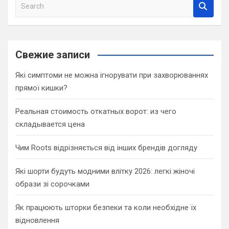
S
e
a
r
c
Свежие записи
h
Які симптоми не можна ігнорувати при захворюваннях
прямої кишки?
Реальная стоимость откатных ворот: из чего
складывается цена
Чим Roots відрізняється від інших брендів догляду
Які шорти будуть модними влітку 2026: легкі жіночі
образи зі сорочками
Як працюють шторки безпеки та коли необхідне їх
відновлення