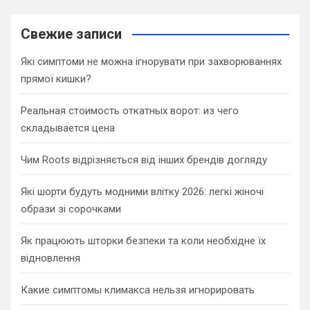
r
c
Свежие записи
h
Які симптоми не можна ігнорувати при захворюваннях
прямої кишки?
Реальная стоимость откатных ворот: из чего
складывается цена
Чим Roots відрізняється від інших брендів догляду
Які шорти будуть модними влітку 2026: легкі жіночі
образи зі сорочками
Як працюють шторки безпеки та коли необхідне їх
відновлення
Какие симптомы климакса нельзя игнорировать