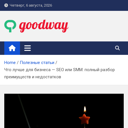
Skip
Четверг, 6 августа, 2026
to
content
goodway.com.ua
Home
Полезные статьи
Что лучше для бизнеса — SEO или SMM: полный разбор
преимуществ и недостатков