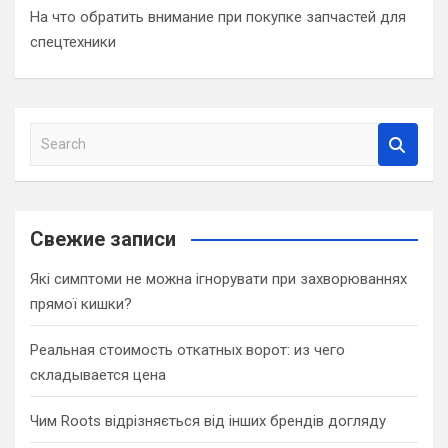
На что обратить внимание при покупке запчастей для
спецтехники
S
e
a
r
c
Свежие записи
h
Які симптоми не можна ігнорувати при захворюваннях
прямої кишки?
Реальная стоимость откатных ворот: из чего
складывается цена
Чим Roots відрізняється від інших брендів догляду