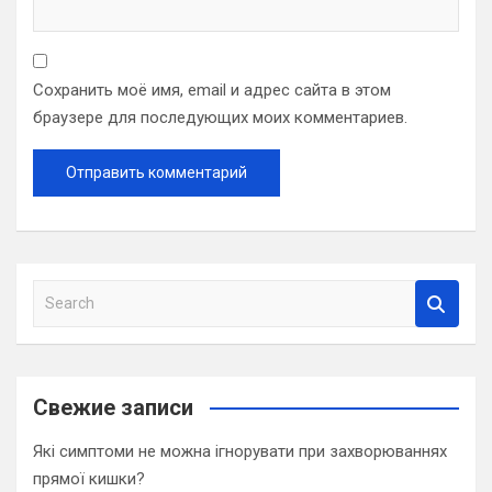
Сохранить моё имя, email и адрес сайта в этом
браузере для последующих моих комментариев.
S
e
a
r
c
Свежие записи
h
Які симптоми не можна ігнорувати при захворюваннях
прямої кишки?