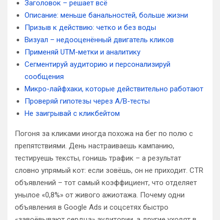
Заголовок – решает всё
Описание: меньше банальностей, больше жизни
Призыв к действию: четко и без воды
Визуал – недооценённый двигатель кликов
Применяй UTM-метки и аналитику
Сегментируй аудиторию и персонализируй
сообщения
Микро-лайфхаки, которые действительно работают
Проверяй гипотезы через A/B-тесты
Не заигрывай с кликбейтом
Погоня за кликами иногда похожа на бег по полю с
препятствиями. День настраиваешь кампанию,
тестируешь тексты, гонишь трафик – а результат
словно упрямый кот: если зовёшь, он не приходит. CTR
объявлений – тот самый коэффициент, что отделяет
унылое «0,8%» от живого ажиотажа. Почему одни
объявления в Google Ads и соцсетях быстро
«завоёвывают сердца» аудитории, а другие уходят в