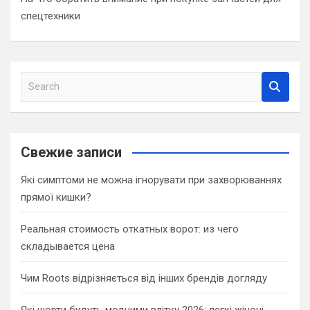
спецтехники
S
e
a
r
c
Свежие записи
h
Які симптоми не можна ігнорувати при захворюваннях
прямої кишки?
Реальная стоимость откатных ворот: из чего
складывается цена
Чим Roots відрізняється від інших брендів догляду
Які шорти будуть модними влітку 2026: легкі жіночі