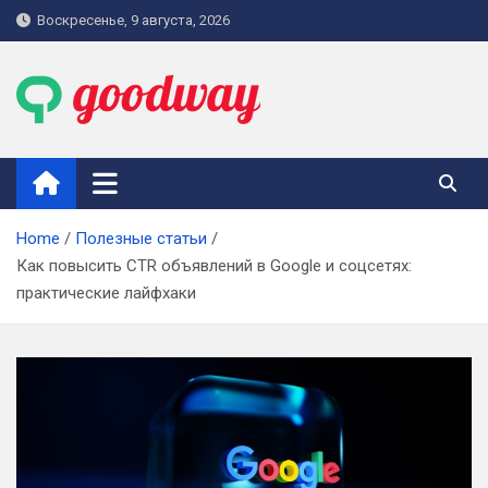
Skip
Воскресенье, 9 августа, 2026
to
content
goodway.com.ua
Home
Полезные статьи
Как повысить CTR объявлений в Google и соцсетях:
практические лайфхаки