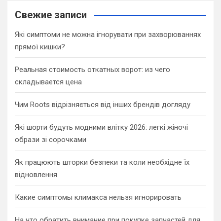
r
c
Свежие записи
h
Які симптоми не можна ігнорувати при захворюваннях
прямої кишки?
Реальная стоимость откатных ворот: из чего
складывается цена
Чим Roots відрізняється від інших брендів догляду
Які шорти будуть модними влітку 2026: легкі жіночі
образи зі сорочками
Як працюють шторки безпеки та коли необхідне їх
відновлення
Какие симптомы климакса нельзя игнорировать
На что обратить внимание при покупке запчастей для