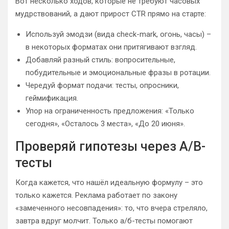
Вот несколько ходов, которые не требуют часовых
мудрствований, а дают прирост CTR прямо на старте:
Используй эмодзи (вида check-mark, огонь, часы) –
в некоторых форматах они притягивают взгляд.
Добавляй разный стиль: вопросительные,
побудительные и эмоциональные фразы в ротации.
Чередуй формат подачи: тесты, опросники,
геймификация.
Упор на ограниченность предложения: «Только
сегодня», «Осталось 3 места», «До 20 июня».
Проверяй гипотезы через A/B-
тесты
Когда кажется, что нашёл идеальную формулу – это
только кажется. Реклама работает по закону
«замеченного несовпадения»: то, что вчера стреляло,
завтра вдруг молчит. Только а/б-тесты помогают