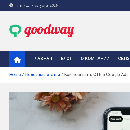
Skip
Пятница, 7 августа, 2026
to
content
goodway.com.ua
ГЛАВНАЯ
БЛОГ
О КОМПАНИИ
СВЯЗ
Home
Полезные статьи
Как повысить CTR в Google Ads