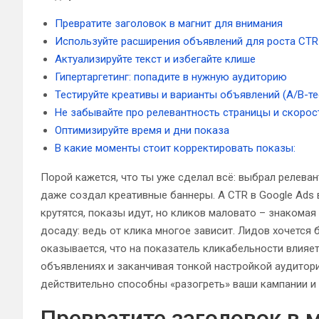
Превратите заголовок в магнит для внимания
Используйте расширения объявлений для роста CTR
Актуализируйте текст и избегайте клише
Гипертаргетинг: попадите в нужную аудиторию
Тестируйте креативы и варианты объявлений (A/B-те
Не забывайте про релевантность страницы и скорос
Оптимизируйте время и дни показа
В какие моменты стоит корректировать показы:
Порой кажется, что ты уже сделал всё: выбрал релев
даже создал креативные баннеры. А CTR в Google Ads 
крутятся, показы идут, но кликов маловато – знаком
досаду: ведь от клика многое зависит. Лидов хочется 
оказывается, что на показатель кликабельности влияе
объявлениях и заканчивая тонкой настройкой аудитори
действительно способны «разогреть» ваши кампании и 
Превратите заголовок в 