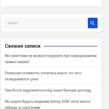
S
e
a
r
c
Свежие записи
h
Які симптоми не можна ігнорувати при захворюваннях
прямої кишки?
Реальная стоимость откатных ворот: из чего
складывается цена
Чим Roots відрізняється від інших брендів догляду
Які шорти будуть модними влітку 2026: легкі жіночі
образи зі сорочками