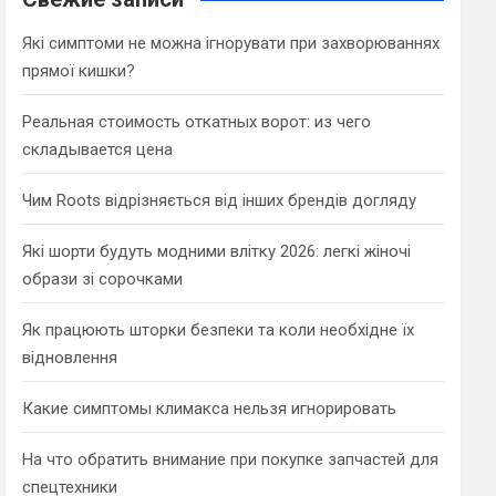
h
Які симптоми не можна ігнорувати при захворюваннях
прямої кишки?
Реальная стоимость откатных ворот: из чего
складывается цена
Чим Roots відрізняється від інших брендів догляду
Які шорти будуть модними влітку 2026: легкі жіночі
образи зі сорочками
Як працюють шторки безпеки та коли необхідне їх
відновлення
Какие симптомы климакса нельзя игнорировать
На что обратить внимание при покупке запчастей для
спецтехники