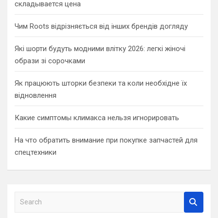
складывается цена
Чим Roots відрізняється від інших брендів догляду
Які шорти будуть модними влітку 2026: легкі жіночі
образи зі сорочками
Як працюють шторки безпеки та коли необхідне їх
відновлення
Какие симптомы климакса нельзя игнорировать
На что обратить внимание при покупке запчастей для
спецтехники
S
e