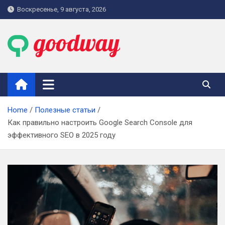
Skip
Воскресенье, 9 августа, 2026
to
content
goodway.com.ua
Home
Полезные статьи
Как правильно настроить Google Search Console для
эффективного SEO в 2025 году