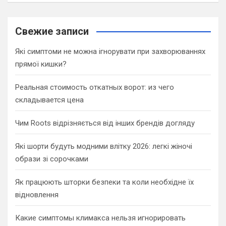
a
r
c
Свежие записи
h
Які симптоми не можна ігнорувати при захворюваннях
прямої кишки?
Реальная стоимость откатных ворот: из чего
складывается цена
Чим Roots відрізняється від інших брендів догляду
Які шорти будуть модними влітку 2026: легкі жіночі
образи зі сорочками
Як працюють шторки безпеки та коли необхідне їх
відновлення
Какие симптомы климакса нельзя игнорировать