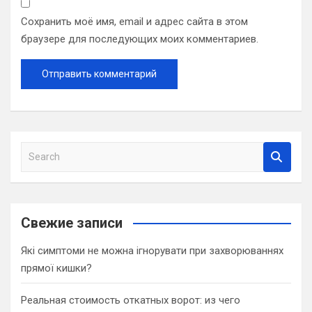
Сохранить моё имя, email и адрес сайта в этом
браузере для последующих моих комментариев.
S
e
a
r
c
Свежие записи
h
Які симптоми не можна ігнорувати при захворюваннях
прямої кишки?
Реальная стоимость откатных ворот: из чего