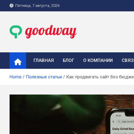
Skip
Пятница, 7 августа, 2026
to
content
goodway.com.ua
ГЛАВНАЯ
БЛОГ
О КОМПАНИИ
СВЯЗ
Home
Полезные статьи
Как продвигать сайт без бюдже