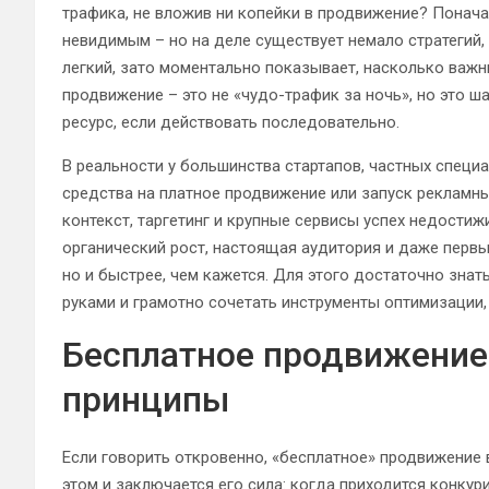
трафика, не вложив ни копейки в продвижение? Понача
невидимым – но на деле существует немало стратегий,
легкий, зато моментально показывает, насколько важны
продвижение – это не «чудо-трафик за ночь», но это 
ресурс, если действовать последовательно.
В реальности у большинства стартапов, частных специ
средства на платное продвижение или запуск рекламных
контекст, таргетинг и крупные сервисы успех недости
органический рост, настоящая аудитория и даже пер
но и быстрее, чем кажется. Для этого достаточно зна
руками и грамотно сочетать инструменты оптимизации, 
Бесплатное продвижение
принципы
Если говорить откровенно, «бесплатное» продвижение 
этом и заключается его сила: когда приходится конкур