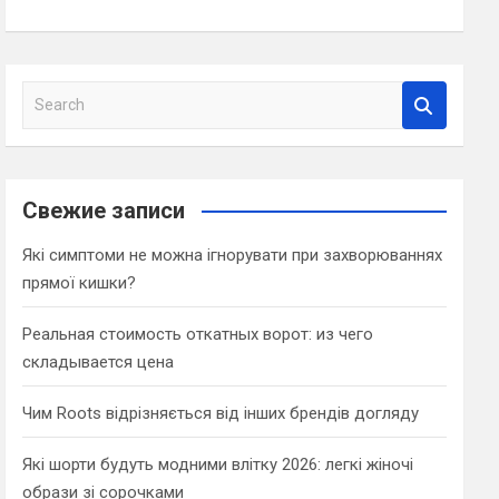
S
e
a
r
c
Свежие записи
h
Які симптоми не можна ігнорувати при захворюваннях
прямої кишки?
Реальная стоимость откатных ворот: из чего
складывается цена
Чим Roots відрізняється від інших брендів догляду
Які шорти будуть модними влітку 2026: легкі жіночі
образи зі сорочками