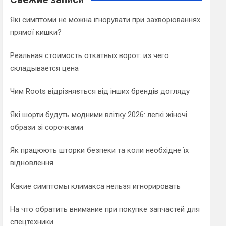
h
Які симптоми не можна ігнорувати при захворюваннях
прямої кишки?
Реальная стоимость откатных ворот: из чего
складывается цена
Чим Roots відрізняється від інших брендів догляду
Які шорти будуть модними влітку 2026: легкі жіночі
образи зі сорочками
Як працюють шторки безпеки та коли необхідне їх
відновлення
Какие симптомы климакса нельзя игнорировать
На что обратить внимание при покупке запчастей для
спецтехники