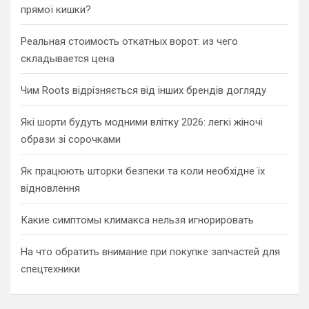
прямої кишки?
Реальная стоимость откатных ворот: из чего
складывается цена
Чим Roots відрізняється від інших брендів догляду
Які шорти будуть модними влітку 2026: легкі жіночі
образи зі сорочками
Як працюють шторки безпеки та коли необхідне їх
відновлення
Какие симптомы климакса нельзя игнорировать
На что обратить внимание при покупке запчастей для
спецтехники