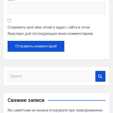
Сохранить моё имя, email и адрес сайта в этом
браузере для последующих моих комментариев.
S
e
a
r
c
Свежие записи
h
Які симптоми не можна ігнорувати при захворюваннях