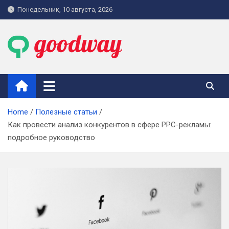
Skip
Понедельник, 10 августа, 2026
to
content
goodway.com.ua
Home
Полезные статьи
Как провести анализ конкурентов в сфере PPC-рекламы:
подробное руководство