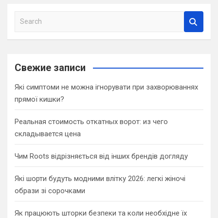
S
e
a
r
c
Свежие записи
h
Які симптоми не можна ігнорувати при захворюваннях
прямої кишки?
Реальная стоимость откатных ворот: из чего
складывается цена
Чим Roots відрізняється від інших брендів догляду
Які шорти будуть модними влітку 2026: легкі жіночі
образи зі сорочками
Як працюють шторки безпеки та коли необхідне їх