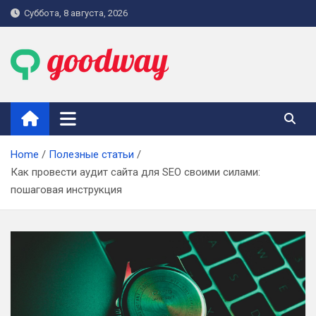
Skip
Суббота, 8 августа, 2026
to
content
goodway.com.ua
Home
Полезные статьи
Как провести аудит сайта для SEO своими силами:
пошаговая инструкция