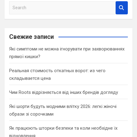
S
e
a
r
c
Свежие записи
h
Які симптоми не можна ігнорувати при захворюваннях
прямої кишки?
Реальная стоимость откатных ворот: из чего
складывается цена
Чим Roots відрізняється від інших брендів догляду
Які шорти будуть модними влітку 2026: легкі жіночі
образи зі сорочками
Як працюють шторки безпеки та коли необхідне їх
відновлення