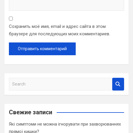
Сохранить моё имя, email и адрес сайта в этом
браузере для последующих моих комментариев.
S
e
a
r
c
Свежие записи
h
Які симптоми не можна ігнорувати при захворюваннях
прямої кишки?