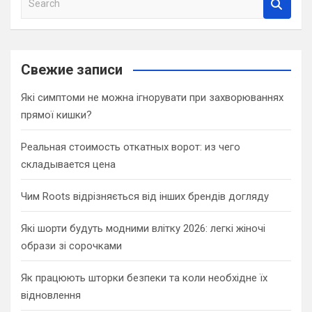
e
a
r
c
Свежие записи
h
Які симптоми не можна ігнорувати при захворюваннях
прямої кишки?
Реальная стоимость откатных ворот: из чего
складывается цена
Чим Roots відрізняється від інших брендів догляду
Які шорти будуть модними влітку 2026: легкі жіночі
образи зі сорочками
Як працюють шторки безпеки та коли необхідне їх
відновлення