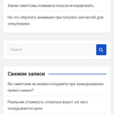
Какие симптомы климакса нельзя игнорировать
На что обратить внимание при покупке запчастей для
спецтехники
S
e
a
r
c
Свежие записи
h
Які симптоми не можна ігнорувати при захворюваннях
прямої кишки?
Реальная стоимость откатных ворот: из чего
складывается цена