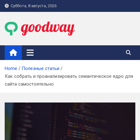
Skip
Суббота, 8 августа, 2026
to
content
goodway.com.ua
Home
Полезные статьи
Как собрать и проанализировать семантическое ядро для
сайта самостоятельно