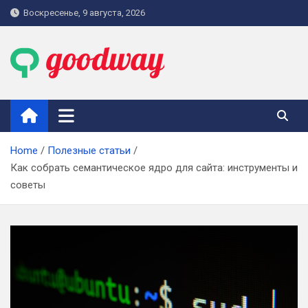
Skip
Воскресенье, 9 августа, 2026
to
content
goodway.com.ua
Home
Полезные статьи
Как собрать семантическое ядро для сайта: инструменты и
советы