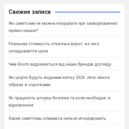
r
c
Свежие записи
h
Які симптоми не можна ігнорувати при захворюваннях
прямої кишки?
Реальная стоимость откатных ворот: из чего
складывается цена
Чим Roots відрізняється від інших брендів догляду
Які шорти будуть модними влітку 2026: легкі жіночі
образи зі сорочками
Як працюють шторки безпеки та коли необхідне їх
відновлення
Какие симптомы климакса нельзя игнорировать