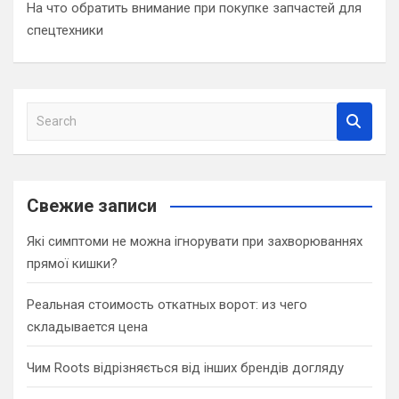
На что обратить внимание при покупке запчастей для
спецтехники
S
e
a
r
c
Свежие записи
h
Які симптоми не можна ігнорувати при захворюваннях
прямої кишки?
Реальная стоимость откатных ворот: из чего
складывается цена
Чим Roots відрізняється від інших брендів догляду