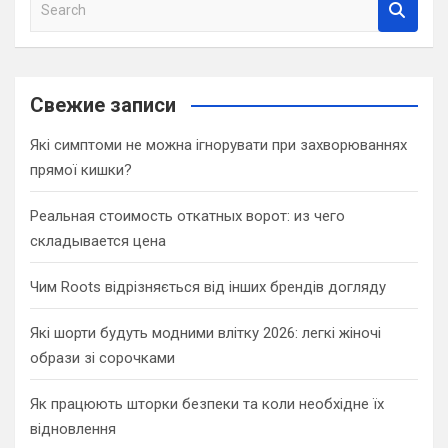
S
e
a
r
c
Свежие записи
h
Які симптоми не можна ігнорувати при захворюваннях
прямої кишки?
Реальная стоимость откатных ворот: из чего
складывается цена
Чим Roots відрізняється від інших брендів догляду
Які шорти будуть модними влітку 2026: легкі жіночі
образи зі сорочками
Як працюють шторки безпеки та коли необхідне їх
відновлення