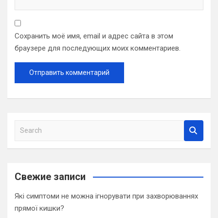
Сохранить моё имя, email и адрес сайта в этом
браузере для последующих моих комментариев.
S
e
a
r
c
Свежие записи
h
Які симптоми не можна ігнорувати при захворюваннях
прямої кишки?