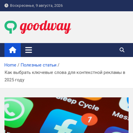
Skip
Воскресенье, 9 августа, 2026
to
content
goodway.com.ua
Home
Полезные статьи
Как выбрать ключевые слова для контекстной рекламы в
2025 году