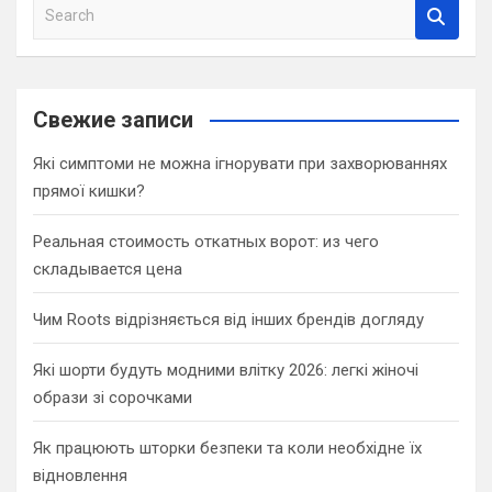
S
e
a
r
c
Свежие записи
h
Які симптоми не можна ігнорувати при захворюваннях
прямої кишки?
Реальная стоимость откатных ворот: из чего
складывается цена
Чим Roots відрізняється від інших брендів догляду
Які шорти будуть модними влітку 2026: легкі жіночі
образи зі сорочками
Як працюють шторки безпеки та коли необхідне їх
відновлення