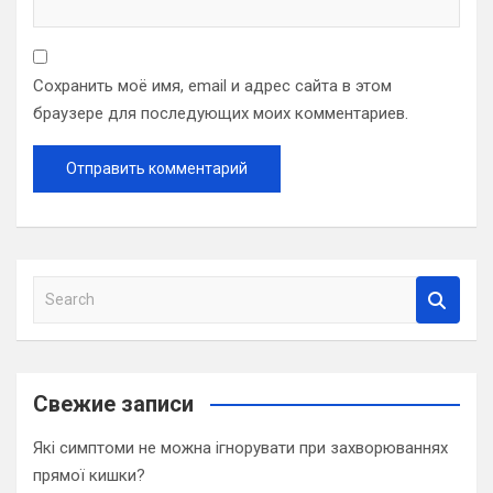
Сохранить моё имя, email и адрес сайта в этом
браузере для последующих моих комментариев.
S
e
a
r
c
Свежие записи
h
Які симптоми не можна ігнорувати при захворюваннях
прямої кишки?