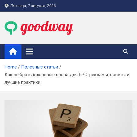
Skip
Пятница, 7 августа, 2026
to
content
goodway.com.ua
Home
Полезные статьи
Как выбрать ключевые слова для PPC-рекламы: советы и
лучшие практики