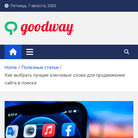
Skip
Пятница, 7 августа, 2026
to
content
goodway.com.ua
Home
Полезные статьи
Как выбрать лучшие ключевые слова для продвижения
сайта в поиске