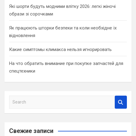
Які шорти будуть модними влітку 2026: легкі жіночі
образи зі сорочками
Як працюють шторки безпеки та коли необхідне їх
відновлення
Какие симптомы климакса нельзя игнорировать
На что обратить внимание при покупке запчастей для
спецтехники
S
e
a
r
c
Свежие записи