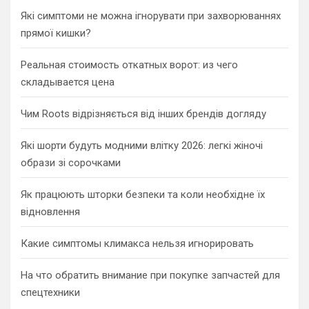
h
Які симптоми не можна ігнорувати при захворюваннях
прямої кишки?
Реальная стоимость откатных ворот: из чего
складывается цена
Чим Roots відрізняється від інших брендів догляду
Які шорти будуть модними влітку 2026: легкі жіночі
образи зі сорочками
Як працюють шторки безпеки та коли необхідне їх
відновлення
Какие симптомы климакса нельзя игнорировать
На что обратить внимание при покупке запчастей для
спецтехники