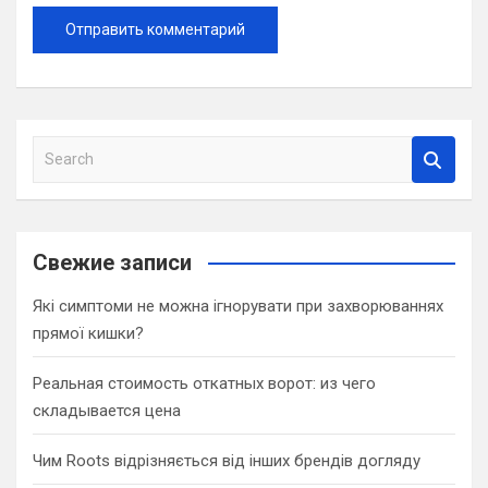
S
e
a
r
c
Свежие записи
h
Які симптоми не можна ігнорувати при захворюваннях
прямої кишки?
Реальная стоимость откатных ворот: из чего
складывается цена
Чим Roots відрізняється від інших брендів догляду