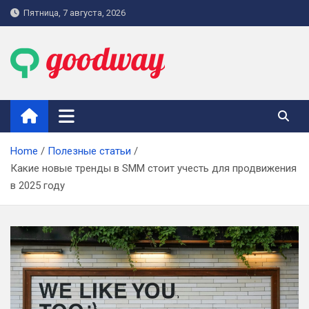
Skip
Пятница, 7 августа, 2026
to
content
goodway.com.ua
Home
Полезные статьи
Какие новые тренды в SMM стоит учесть для продвижения
в 2025 году