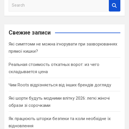
S
e
a
r
c
Свежие записи
h
Які симптоми не можна ігнорувати при захворюваннях
прямої кишки?
Реальная стоимость откатных ворот: из чего
складывается цена
Чим Roots відрізняється від інших брендів догляду
Які шорти будуть модними влітку 2026: легкі жіночі
образи зі сорочками
Як працюють шторки безпеки та коли необхідне їх
відновлення