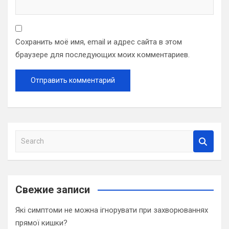
Сохранить моё имя, email и адрес сайта в этом
браузере для последующих моих комментариев.
S
e
a
r
c
Свежие записи
h
Які симптоми не можна ігнорувати при захворюваннях
прямої кишки?