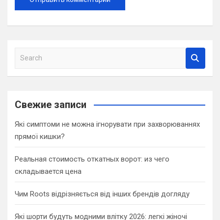
S
e
a
r
c
Свежие записи
h
Які симптоми не можна ігнорувати при захворюваннях
прямої кишки?
Реальная стоимость откатных ворот: из чего
складывается цена
Чим Roots відрізняється від інших брендів догляду
Які шорти будуть модними влітку 2026: легкі жіночі