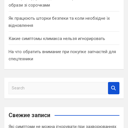
образи зі сорочками
Як працюють шторки безпеки та коли необхідне їх
відновлення
Какие симптомы климакса нельзя игнорировать
На что обратить внимание при покупке запчастей для
спецтехники
S
e
a
r
c
Свежие записи
h
Які симптоми не можна ігнорувати при захворюваннях