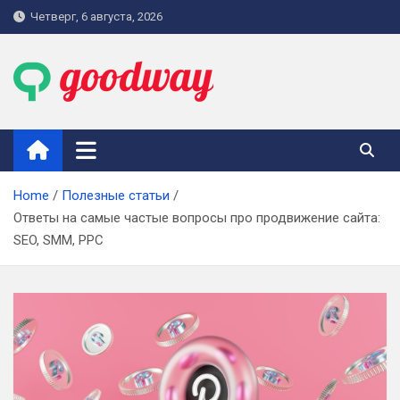
Skip
Четверг, 6 августа, 2026
to
content
goodway.com.ua
Home
Полезные статьи
Ответы на самые частые вопросы про продвижение сайта:
SEO, SMM, PPC