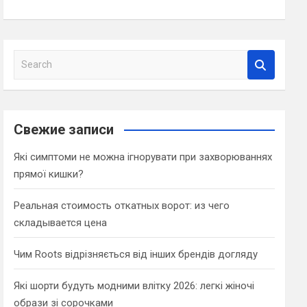
S
e
a
r
c
Свежие записи
h
Які симптоми не можна ігнорувати при захворюваннях
прямої кишки?
Реальная стоимость откатных ворот: из чего
складывается цена
Чим Roots відрізняється від інших брендів догляду
Які шорти будуть модними влітку 2026: легкі жіночі
образи зі сорочками