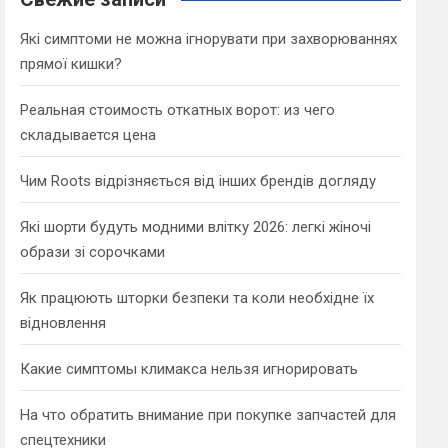
h
Які симптоми не можна ігнорувати при захворюваннях
прямої кишки?
Реальная стоимость откатных ворот: из чего
складывается цена
Чим Roots відрізняється від інших брендів догляду
Які шорти будуть модними влітку 2026: легкі жіночі
образи зі сорочками
Як працюють шторки безпеки та коли необхідне їх
відновлення
Какие симптомы климакса нельзя игнорировать
На что обратить внимание при покупке запчастей для
спецтехники