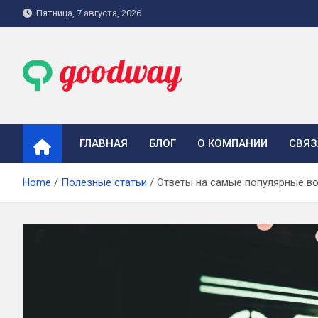
Skip
Пятница, 7 августа, 2026
to
content
goodway.com.ua
ГЛАВНАЯ
БЛОГ
О КОМПАНИИ
СВЯЗ
Home
Полезные статьи
Ответы на самые популярные во