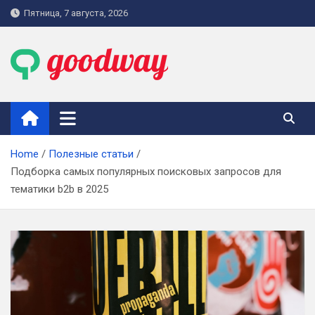
Skip
Пятница, 7 августа, 2026
to
content
goodway.com.ua
Home
Полезные статьи
Подборка самых популярных поисковых запросов для
тематики b2b в 2025