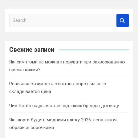
S
e
a
r
c
Свежие записи
h
Які симптоми не можна ігнорувати при захворюваннях
прямої кишки?
Реальная стоимость откатных ворот: из чего
складывается цена
Чим Roots відрізняється від інших брендів догляду
Які шорти будуть модними влітку 2026: легкі жіночі
образи зі сорочками