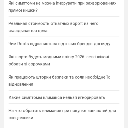
Які симптоми не можна ігнорувати при захворюваннях
прямої кишки?
Реальная стоимость откатных ворот: из чего
складывается цена
Чим Roots відрізняється від інших брендів догляду
Які шорти будуть модними влітку 2026: легкі жіночі
образи зі сорочками
Як працюють шторки безпеки та коли необхідне їх
відновлення
Какие симптомы климакса нельзя игнорировать
На что обратить внимание при покупке запчастей для
спецтехники