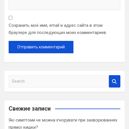
Сохранить моё имя, email и адрес сайта в этом
браузере для последующих моих комментариев.
S
e
a
r
c
Свежие записи
h
Які симптоми не можна ігнорувати при захворюваннях
прямої кишки?