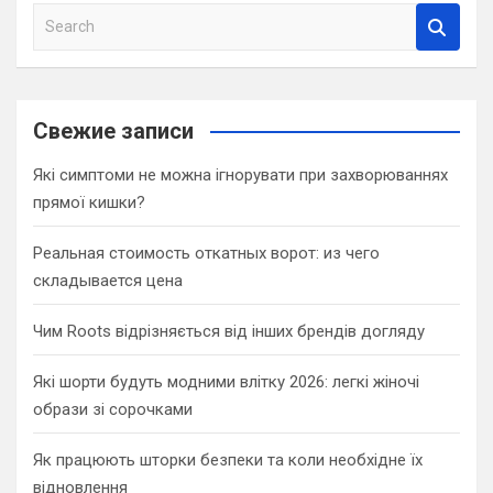
S
e
a
r
c
Свежие записи
h
Які симптоми не можна ігнорувати при захворюваннях
прямої кишки?
Реальная стоимость откатных ворот: из чего
складывается цена
Чим Roots відрізняється від інших брендів догляду
Які шорти будуть модними влітку 2026: легкі жіночі
образи зі сорочками
Як працюють шторки безпеки та коли необхідне їх
відновлення