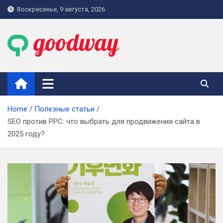
Skip
Воскресенье, 9 августа, 2026
to
content
goodway.com.ua
Home
Полезные статьи
SEO против PPC: что выбрать для продвижения сайта в
2025 году?