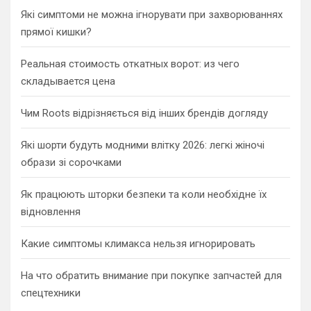
h
Які симптоми не можна ігнорувати при захворюваннях
прямої кишки?
Реальная стоимость откатных ворот: из чего
складывается цена
Чим Roots відрізняється від інших брендів догляду
Які шорти будуть модними влітку 2026: легкі жіночі
образи зі сорочками
Як працюють шторки безпеки та коли необхідне їх
відновлення
Какие симптомы климакса нельзя игнорировать
На что обратить внимание при покупке запчастей для
спецтехники