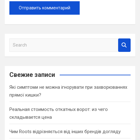
S
e
a
r
c
Свежие записи
h
Які симптоми не можна ігнорувати при захворюваннях
прямої кишки?
Реальная стоимость откатных ворот: из чего
складывается цена
Чим Roots відрізняється від інших брендів догляду