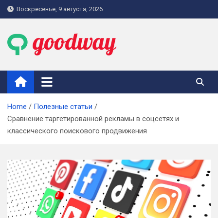
Skip
Воскресенье, 9 августа, 2026
to
content
goodway.com.ua
Home
Полезные статьи
Сравнение таргетированной рекламы в соцсетях и
классического поискового продвижения