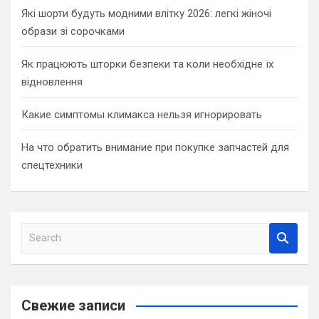
Які шорти будуть модними влітку 2026: легкі жіночі
образи зі сорочками
Як працюють шторки безпеки та коли необхідне їх
відновлення
Какие симптомы климакса нельзя игнорировать
На что обратить внимание при покупке запчастей для
спецтехники
S
e
a
r
c
Свежие записи