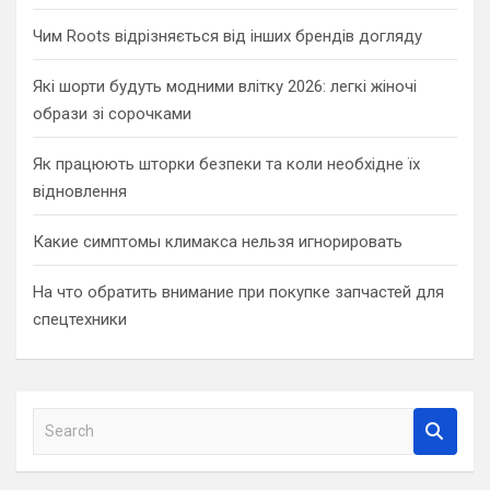
Чим Roots відрізняється від інших брендів догляду
Які шорти будуть модними влітку 2026: легкі жіночі
образи зі сорочками
Як працюють шторки безпеки та коли необхідне їх
відновлення
Какие симптомы климакса нельзя игнорировать
На что обратить внимание при покупке запчастей для
спецтехники
S
e
a