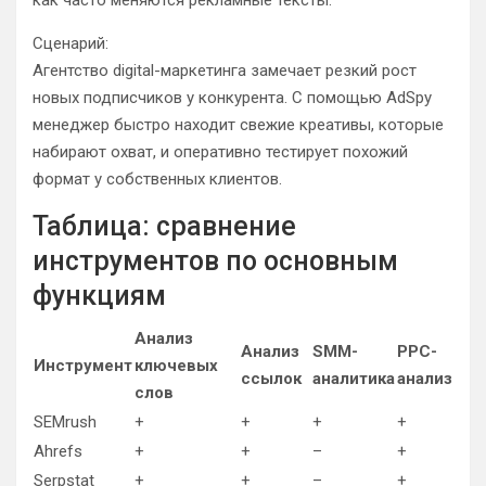
Сценарий:
Агентство digital-маркетинга замечает резкий рост
новых подписчиков у конкурента. С помощью AdSpy
менеджер быстро находит свежие креативы, которые
набирают охват, и оперативно тестирует похожий
формат у собственных клиентов.
Таблица: сравнение
инструментов по основным
функциям
Анализ
Анализ
SMM-
PPC-
Инструмент
ключевых
ссылок
аналитика
анализ
слов
SEMrush
+
+
+
+
Ahrefs
+
+
–
+
Serpstat
+
+
–
+