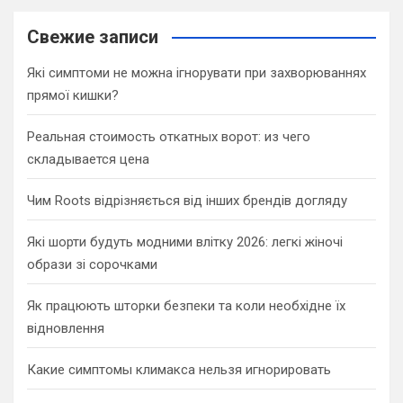
r
c
Свежие записи
h
Які симптоми не можна ігнорувати при захворюваннях
прямої кишки?
Реальная стоимость откатных ворот: из чего
складывается цена
Чим Roots відрізняється від інших брендів догляду
Які шорти будуть модними влітку 2026: легкі жіночі
образи зі сорочками
Як працюють шторки безпеки та коли необхідне їх
відновлення
Какие симптомы климакса нельзя игнорировать