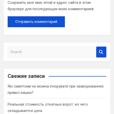
Сохранить моё имя, email и адрес сайта в этом
браузере для последующих моих комментариев.
S
e
a
r
c
Свежие записи
h
Які симптоми не можна ігнорувати при захворюваннях
прямої кишки?
Реальная стоимость откатных ворот: из чего
складывается цена