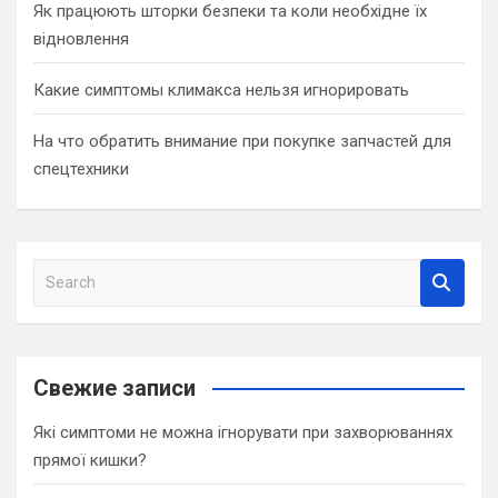
Як працюють шторки безпеки та коли необхідне їх
відновлення
Какие симптомы климакса нельзя игнорировать
На что обратить внимание при покупке запчастей для
спецтехники
S
e
a
r
c
Свежие записи
h
Які симптоми не можна ігнорувати при захворюваннях
прямої кишки?