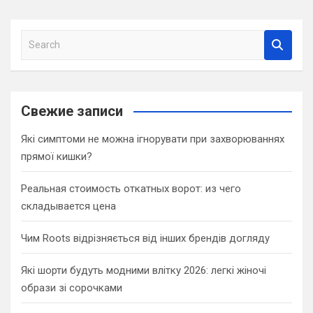
S
e
a
r
c
Свежие записи
h
Які симптоми не можна ігнорувати при захворюваннях
прямої кишки?
Реальная стоимость откатных ворот: из чего
складывается цена
Чим Roots відрізняється від інших брендів догляду
Які шорти будуть модними влітку 2026: легкі жіночі
образи зі сорочками