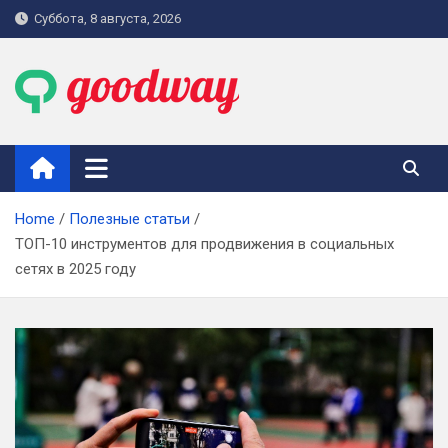
Skip
Суббота, 8 августа, 2026
to
content
goodway.com.ua
Home
Полезные статьи
ТОП-10 инструментов для продвижения в социальных
сетях в 2025 году