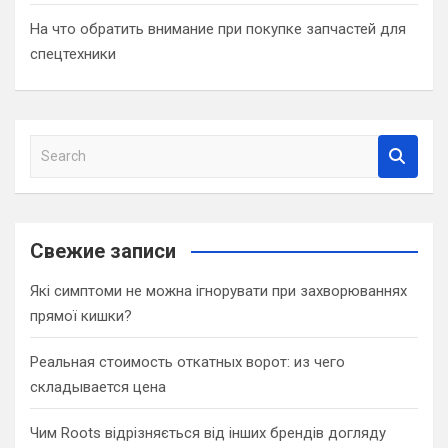
На что обратить внимание при покупке запчастей для
спецтехники
S
e
a
r
c
Свежие записи
h
Які симптоми не можна ігнорувати при захворюваннях
прямої кишки?
Реальная стоимость откатных ворот: из чего
складывается цена
Чим Roots відрізняється від інших брендів догляду