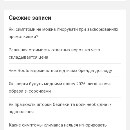
a
r
c
Свежие записи
h
Які симптоми не можна ігнорувати при захворюваннях
прямої кишки?
Реальная стоимость откатных ворот: из чего
складывается цена
Чим Roots відрізняється від інших брендів догляду
Які шорти будуть модними влітку 2026: легкі жіночі
образи зі сорочками
Як працюють шторки безпеки та коли необхідне їх
відновлення
Какие симптомы климакса нельзя игнорировать