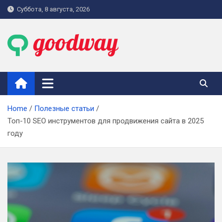
Skip
Суббота, 8 августа, 2026
to
content
goodway.com.ua
Home
Полезные статьи
Топ-10 SEO инструментов для продвижения сайта в 2025
году