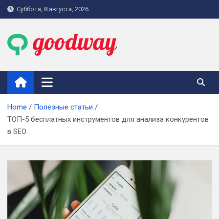
Skip
Суббота, 8 августа, 2026
to
content
goodway.com.ua
Home
Полезные статьи
ТОП-5 бесплатных инструментов для анализа конкурентов
в SEO