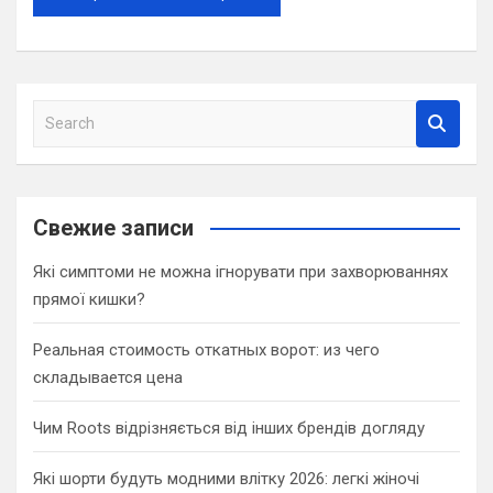
S
e
a
r
c
Свежие записи
h
Які симптоми не можна ігнорувати при захворюваннях
прямої кишки?
Реальная стоимость откатных ворот: из чего
складывается цена
Чим Roots відрізняється від інших брендів догляду
Які шорти будуть модними влітку 2026: легкі жіночі