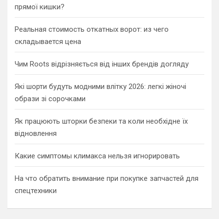
прямої кишки?
Реальная стоимость откатных ворот: из чего
складывается цена
Чим Roots відрізняється від інших брендів догляду
Які шорти будуть модними влітку 2026: легкі жіночі
образи зі сорочками
Як працюють шторки безпеки та коли необхідне їх
відновлення
Какие симптомы климакса нельзя игнорировать
На что обратить внимание при покупке запчастей для
спецтехники