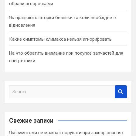
образи зі сорочками
Як працюють шторки безпеки та коли необхідне їх
відновлення
Какие симптомы климакса нельзя игнорировать
На что обратить внимание при покупке запчастей для
спецтехники
S
e
a
r
c
Свежие записи
h
Які симптоми не можна ігнорувати при захворюваннях