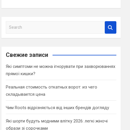
S
e
a
r
c
Свежие записи
h
Які симптоми не можна ігнорувати при захворюваннях
прямої кишки?
Реальная стоимость откатных ворот: из чего
складывается цена
Чим Roots відрізняється від інших брендів догляду
Які шорти будуть модними влітку 2026: легкі жіночі
образи зі сорочками