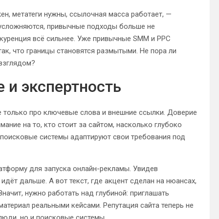
жен, метатеги нужны, ссылочная масса работает, —
 усложняются, привычные подходы больше не
нкуренция всё сильнее. Уже привычные SMM и PPC
ак, что границы становятся размытыми. Не пора ли
 взглядом?
е и экспертность
не только про ключевые слова и внешние ссылки. Доверие
ние на то, кто стоит за сайтом, насколько глубоко
, поисковые системы адаптируют свои требования под
латформу для запуска онлайн-рекламы. Увидев
идёт дальше. А вот текст, где акцент сделан на нюансах,
Значит, нужно работать над глубиной: приглашать
материал реальными кейсами. Репутация сайта теперь не
 люди, но и поисковые системы.