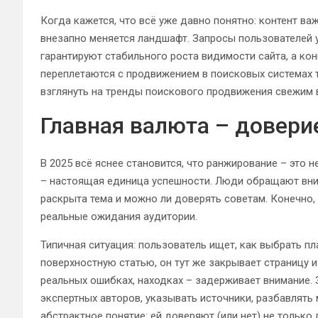
Когда кажется, что всё уже давно понятно: контент ва
внезапно меняется ландшафт. Запросы пользователей
гарантируют стабильного роста видимости сайта, а ко
переплетаются с продвижением в поисковых системах т
взглянуть на тренды поискового продвижения свежим
Главная валюта – довери
В 2025 всё яснее становится, что ранжирование – это 
– настоящая единица успешности. Люди обращают внима
раскрыта тема и можно ли доверять советам. Конечно
реальные ожидания аудитории.
Типичная ситуация: пользователь ищет, как выбрать п
поверхностную статью, он тут же закрывает страницу и 
реальных ошибках, находках – задерживает внимание. 
экспертных авторов, указывать источники, разбавлять 
абстрактное понятие: ей доверяют (или нет) не только