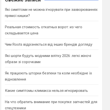
h
Які симптоми не можна ігнорувати при захворюваннях
прямої кишки?
Реальная стоимость откатных ворот: из чего
складывается цена
Чим Roots відрізняється від інших брендів догляду
Які шорти будуть модними влітку 2026: легкі жіночі
образи зі сорочками
Як працюють шторки безпеки та коли необхідне їх
відновлення
Какие симптомы климакса нельзя игнорировать
На что обратить внимание при покупке запчастей для
спецтехники