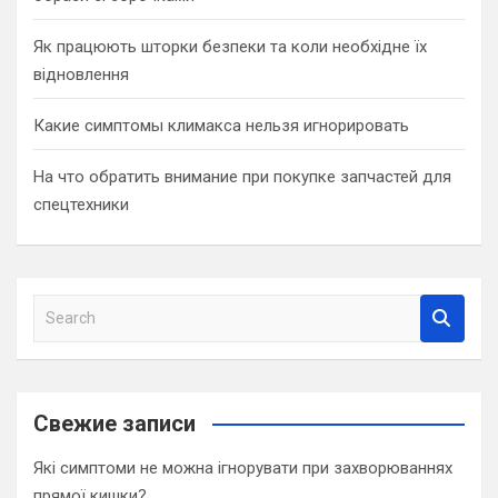
Як працюють шторки безпеки та коли необхідне їх
відновлення
Какие симптомы климакса нельзя игнорировать
На что обратить внимание при покупке запчастей для
спецтехники
S
e
a
r
c
Свежие записи
h
Які симптоми не можна ігнорувати при захворюваннях
прямої кишки?