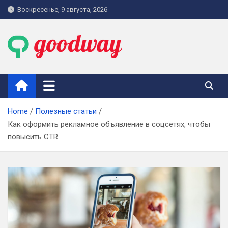
Skip
Воскресенье, 9 августа, 2026
to
content
goodway.com.ua
Home
Полезные статьи
Как оформить рекламное объявление в соцсетях, чтобы
повысить CTR