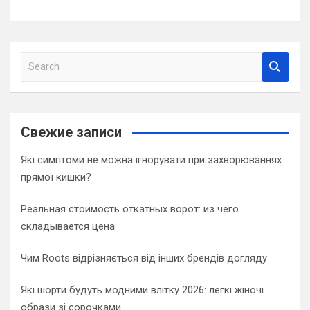
S
e
a
r
c
Свежие записи
h
Які симптоми не можна ігнорувати при захворюваннях
прямої кишки?
Реальная стоимость откатных ворот: из чего
складывается цена
Чим Roots відрізняється від інших брендів догляду
Які шорти будуть модними влітку 2026: легкі жіночі
образи зі сорочками