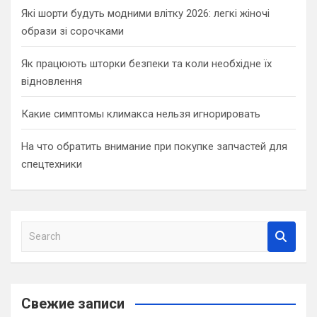
Які шорти будуть модними влітку 2026: легкі жіночі
образи зі сорочками
Як працюють шторки безпеки та коли необхідне їх
відновлення
Какие симптомы климакса нельзя игнорировать
На что обратить внимание при покупке запчастей для
спецтехники
S
e
a
r
c
Свежие записи