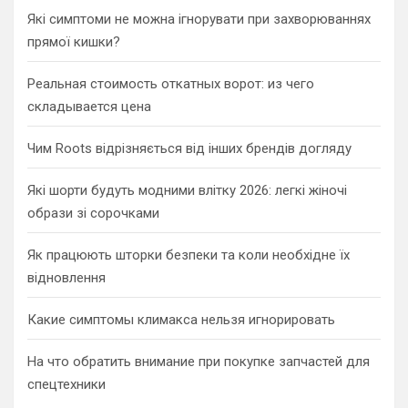
h
Які симптоми не можна ігнорувати при захворюваннях
прямої кишки?
Реальная стоимость откатных ворот: из чего
складывается цена
Чим Roots відрізняється від інших брендів догляду
Які шорти будуть модними влітку 2026: легкі жіночі
образи зі сорочками
Як працюють шторки безпеки та коли необхідне їх
відновлення
Какие симптомы климакса нельзя игнорировать
На что обратить внимание при покупке запчастей для
спецтехники