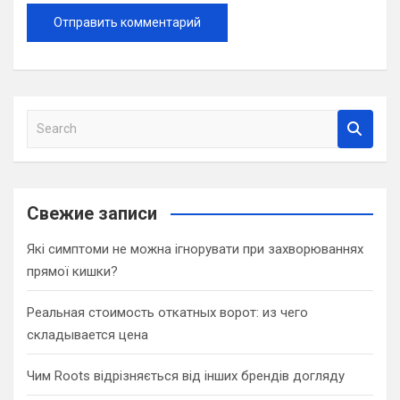
S
e
a
r
c
Свежие записи
h
Які симптоми не можна ігнорувати при захворюваннях
прямої кишки?
Реальная стоимость откатных ворот: из чего
складывается цена
Чим Roots відрізняється від інших брендів догляду