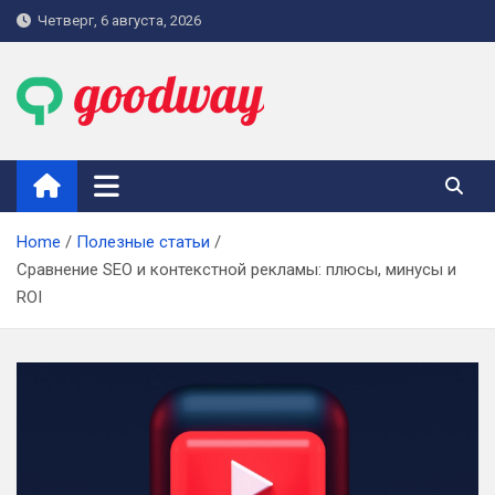
Skip
Четверг, 6 августа, 2026
to
content
goodway.com.ua
Home
Полезные статьи
Сравнение SEO и контекстной рекламы: плюсы, минусы и
ROI