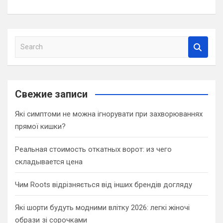
S
e
a
r
c
Свежие записи
h
Які симптоми не можна ігнорувати при захворюваннях
прямої кишки?
Реальная стоимость откатных ворот: из чего
складывается цена
Чим Roots відрізняється від інших брендів догляду
Які шорти будуть модними влітку 2026: легкі жіночі
образи зі сорочками