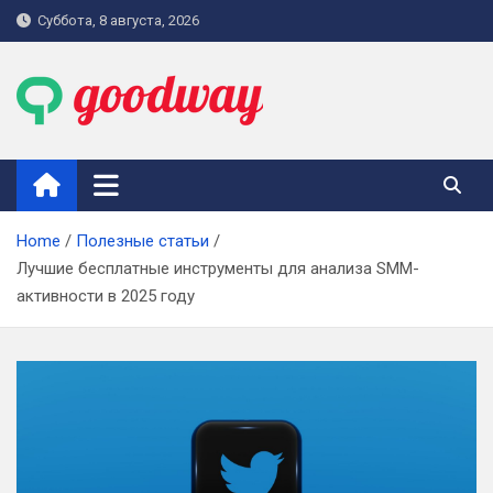
Skip
Суббота, 8 августа, 2026
to
content
goodway.com.ua
Home
Полезные статьи
Лучшие бесплатные инструменты для анализа SMM-
активности в 2025 году