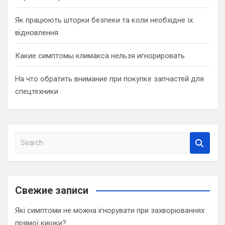
Як працюють шторки безпеки та коли необхідне їх
відновлення
Какие симптомы климакса нельзя игнорировать
На что обратить внимание при покупке запчастей для
спецтехники
S
e
a
r
c
Свежие записи
h
Які симптоми не можна ігнорувати при захворюваннях
прямої кишки?